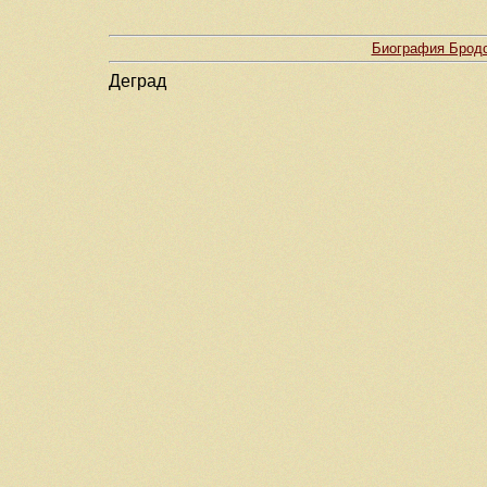
Биография Бродс
Деград