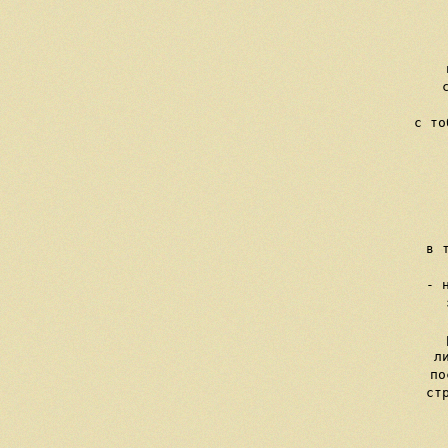
    
    
     
     
   
     с то
  
    
   
   
     в 
  
     - 
     
     
     л
     по
     ст
   
    