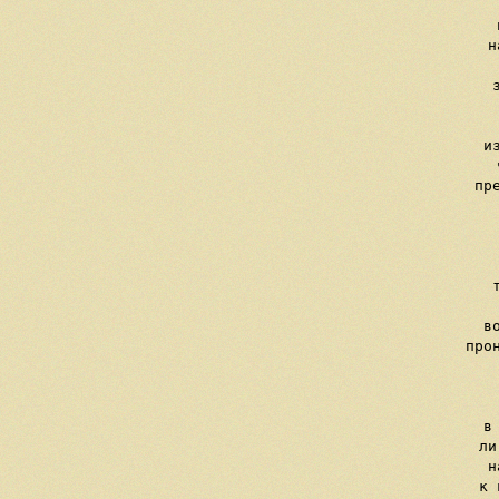
     
     н
   
     
    
     и
     
     пр
  
 
    
     
     в
     про
 
  
     в
     ли
     н
     к 