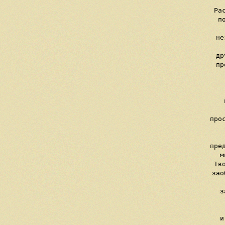
     Ра
     п
  
     не
     др
     пр
   
   
     
    
     про
   
     пре
     м
     Тв
     зао
     з
    
    
     и