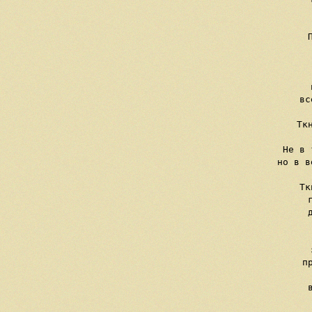
    
   
     
   
  
     
     вс
     Тк
    
     Не в 
     но в в
     Тк
     
     
    
     
     п
   
     