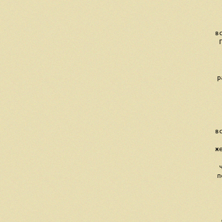
   
   
     в
     
    
    
     р
    
    
     в
    
     ж
     
     п
    
    
    
     