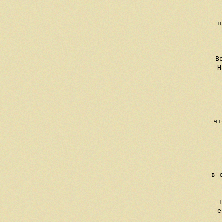
     
     п
   
    
     В
     Н
    
 
     
   
     чт
  
   
     
     
     в 
 
     
     е
 