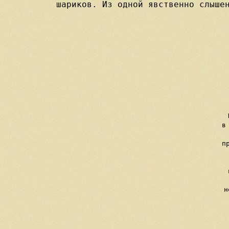
шариков. Из одной явственно слыше
    
     
     в
    
     п
  
     
  
     н
    
   
     