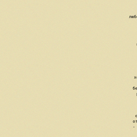
   
   
     люб
    
   
   
     
    
    
  
   
     х
     б
     
   
   
     
     о
     -
  