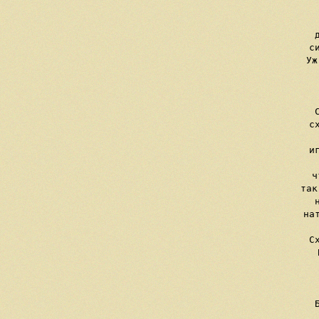
   
     
     с
     Уж
     
     с
  
     и
     ч
     так
     
     на
     С
     
   
    
     
   