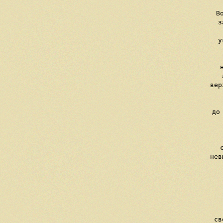
     В
     з
    
     у
    
     
     
     вер
   
     до
   
    
     
     нев
    
   
    
    
     св