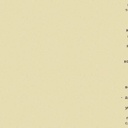
     
     т
     
     
     
     
    
     в
    
    
   
     в
    
     - д
     у
    
     
     с