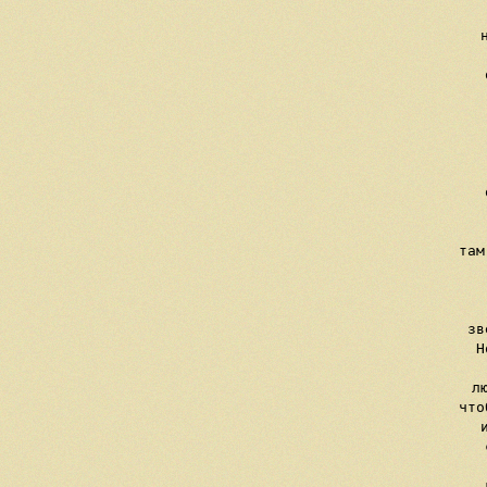
   
     
     
    
  
 
     
    
   
     там
    
    
     зв
     Н
     л
     что
     
     
     