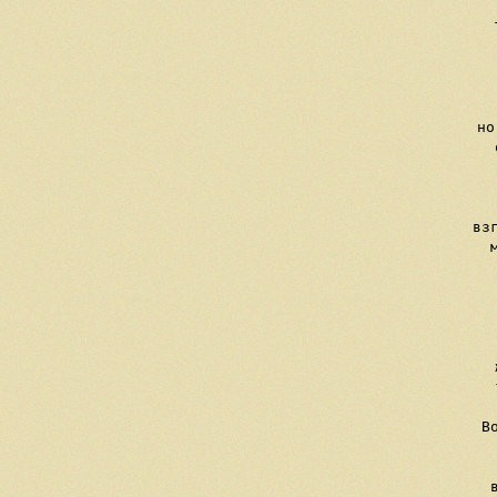
     
    
    
   
     но
     
    
    
     вз
     
   
    
    
     
     
     В
    
   
     