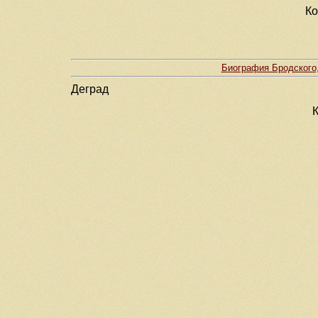
Ко
Биография Бродского,
Деград
К