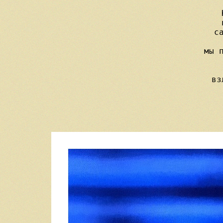
     
     
     с
   
     мы п
    
  
     вз
   