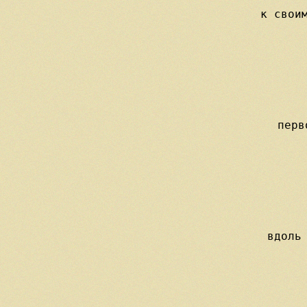
    
     к своим
  
   
  
     перв
    
  
     вдоль 
   
 