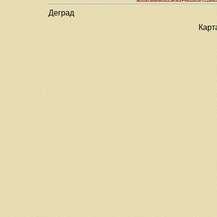
Деград
Карт