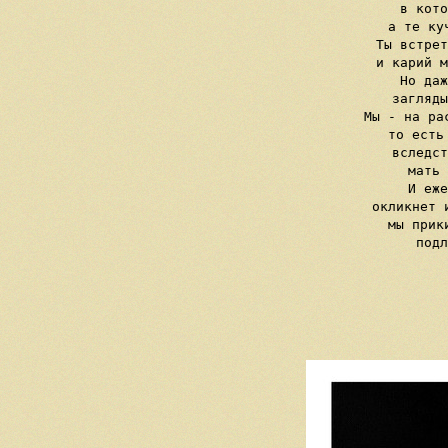
     в кото
     а те ку
     Ты встрет
     и карий м
     Но даж
     загляды
     Мы - на ра
     то есть
     вследст
     мать 
     И еже
     окликнет 
     мы прик
     подл