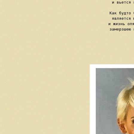
     и вьется 
     Как будто 
     является 
     и жизнь опя
     замерзшею 
   