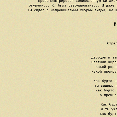
продемонстрировал великолепную китайск
огурчик... К. была разочарована... И даже 
Ты сидел с непроницаемым хмурым видом, не ш
И
Стре
     Дворцов и за
     цветник кирп
     какой родн
     какой прекра
     Как будто ч
     ты видишь н
     как будто 
     а прежня
     Как будт
     и ты уже
     как будт