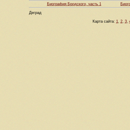
Биография Бродского, часть 1
Биогр
Деград
Карта сайта:
1
,
2
,
3
,