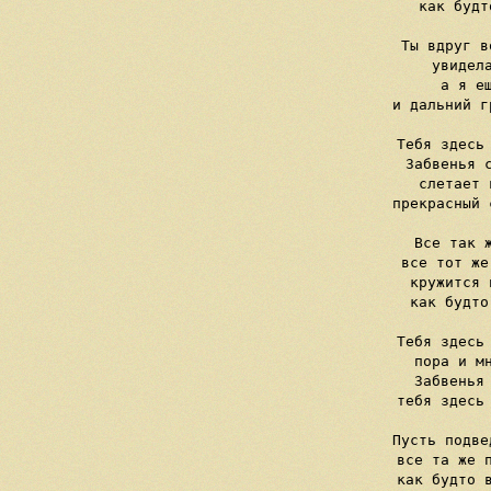
     как будт
     Ты вдруг в
     увидела
     а я ещ
     и дальний г
     Тебя здесь 
     Забвенья с
     слетает 
     прекрасный 
     Все так ж
     все тот же
     кружится 
     как будто
     Тебя здесь 
     пора и мн
     Забвенья 
     тебя здесь 
     Пусть подве
     все та же п
     как будто в