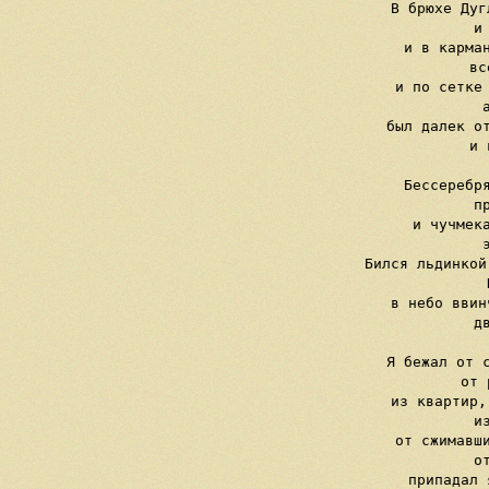
     В брюхе Дуг
     и 
     и в карман
     вс
     и по сетке 
     а
     был далек от
     и 
     Бессеребря
     пр
     и чучмека
     э
     Бился льдинкой
     
     в небо ввин
     дв
     Я бежал от с
     от 
     из квартир,
     из
     от сжимавши
     от
     припадал 