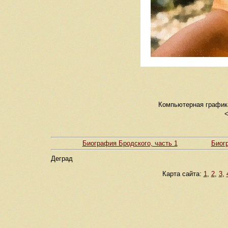
Компьютерная графика 
<
Биография Бродского, часть 1
Биогр
Деград
Карта сайта:
1
,
2
,
3
,