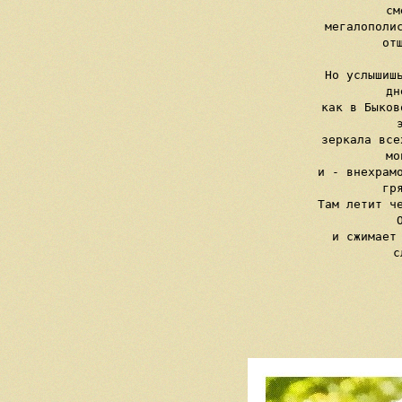
     см
     мегалополис
     отщ
     Но услышишь
     дн
     как в Быков
     э
     зеркала все
     мо
     и - внехрамо
     гря
     Там летит че
     О
     и сжимает 
     с
   