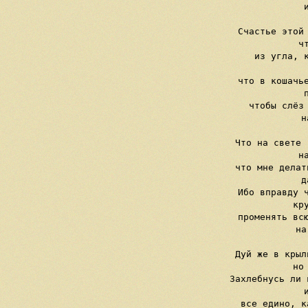
     и
     Счастье этой 
     чт
     из угла, к
    
     что в кошачье
     п
     чтобы слёз 
     н
     Что на свете 
     на
     что мне делат
     д
     Ибо вправду ч
     кру
     променять всю
     на
     Дуй же в крыл
     но 
     Захлебнусь ли 
     и
     все едино, к