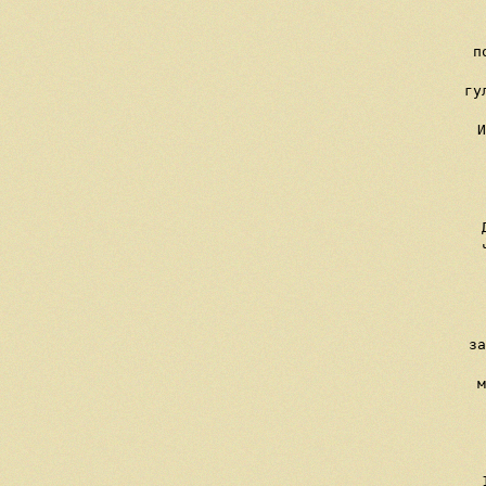
    
     п
     
     гу
     И
    
  
     
     
     
   
    
    
     за
    
     м
       
     