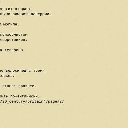
ньги; вторая: 

гими зимними вечерами.

 могиле.

конформистом 

сверстников.

к телефона.

е велосипед с тремя

ерьез.

 станет грязнее.

ить по-английски, 

/20_century/britain4/page/2/
