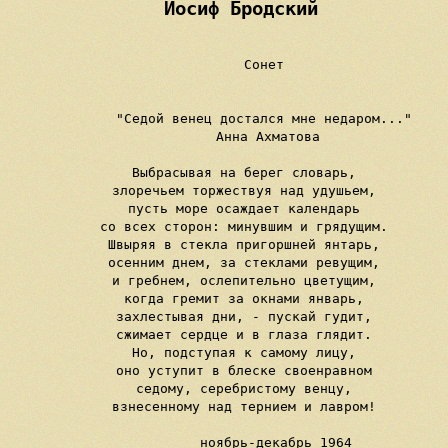
Иосиф Бродский
          Сонет

          "Седой венец достался мне недаром..."

           Анна Ахматова

     Выбрасывая на берег словарь,

     злоречьем торжествуя над удушьем,

     пусть море осаждает календарь

     со всех сторон: минувшим и грядущим.

     Швыряя в стекла пригоршней янтарь,

     осенним днем, за стеклами ревущим,

     и гребнем, ослепительно цветущим,

     когда гремит за окнами январь,

     захлестывая дни, - пускай гудит,

     сжимает сердце и в глаза глядит.

     Но, подступая к самому лицу,

     оно уступит в блеске своенравном

     седому, серебристому венцу,

     взнесенному над тернием и лавром!

             ноябрь-декабрь 1964
