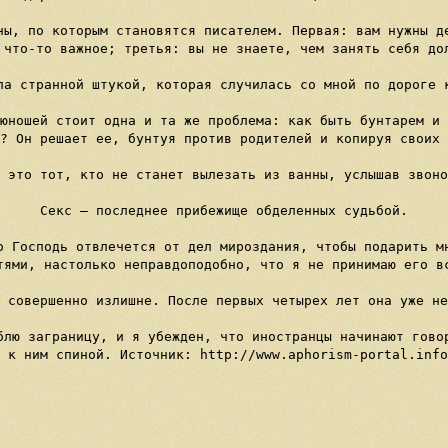
ны, по которым становятся писателем. Первая: вам нужны де
 что-то важное; третья: вы не знаете, чем занять себя дол
ла странной штукой, которая случилась со мной по дороге к
юношей стоит одна и та же проблема: как быть бунтарем и 
? Он решает ее, бунтуя против родителей и копируя своих 
 это тот, кто не станет вылезать из ванны, услышав звоно
Секс — последнее прибежище обделенных судьбой.

о Господь отвлечется от дел мироздания, чтобы подарить мн
тями, настолько неправдоподобно, что я не принимаю его вс
 совершенно излишне. После первых четырех лет она уже не
блю заграницу, и я убежден, что иностранцы начинают говор
 к ним спиной. Источник: http://www.aphorism-portal.info