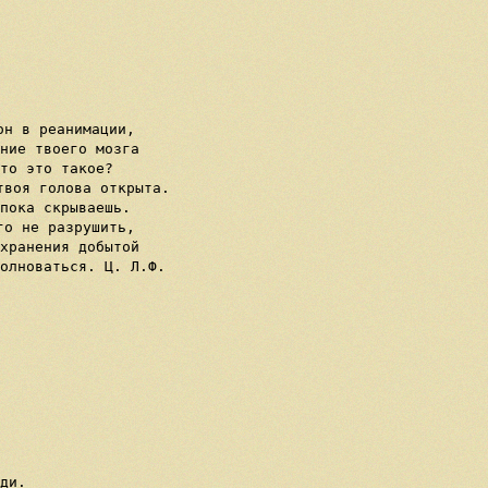
н в реанимации,

ние твоего мозга

то это такое?

воя голова открыта.

пока скрываешь.

о не разрушить,

хранения добытой

олноваться. Ц. Л.Ф.

ди.
