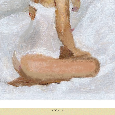
</<br />