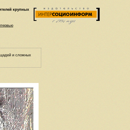
ителей крупных
нтервью
ощадей и сложных