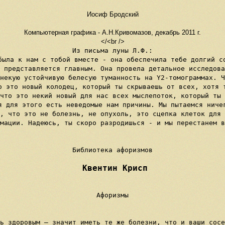
Иосиф Бродский
Компьютерная графика - А.Н.Кривомазов, декабрь 2011 г.
</<br />
Из письма луны Л.Ф.:

была к нам с тобой вместе - она обеспечила тебе долгий со
 представляется главным. Она провела детальное исследова
некую устойчивую белесую туманность на Y2-томограммах. Ч
о это новый колодец, который ты скрываешь от всех, хотя т
что это некий новый для нас всех мыслепоток, который ты 
я для этого есть неведомые нам причины. Мы пытаемся ничег
, что это не болезнь, не опухоль, это сцепка клеток для 
мации. Надеюсь, ты скоро разродишься - и мы перестанем в
Библиотека афоризмов

 Квентин Крисп
Афоризмы

ь здоровым — значит иметь те же болезни, что и ваши сосе