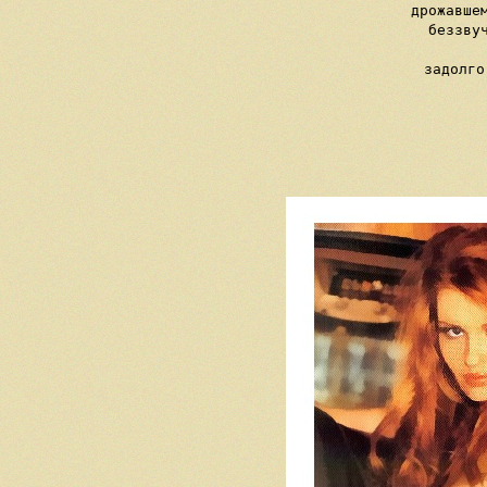
     дрожавшем
     беззвуч
     задолго
   