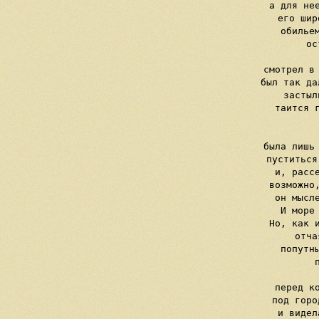
     а для нее
     его шир
     обильем
     ос
 
     смотрел в 
     был так да
     застыл
     таится г
    
    
     была лишь 
     пуститься
     и, рассе
     возможно,
     он мысле
     И море 
     Но, как и
     отча
     попутны
     п
    
     перед ко
     под горо
     и видел