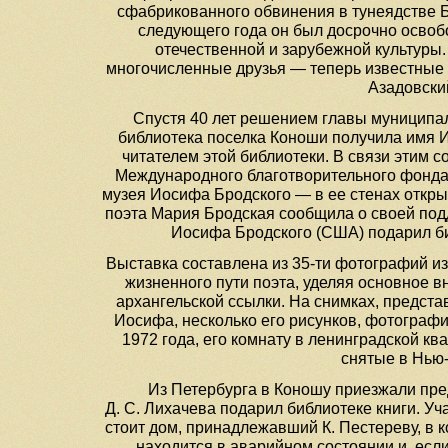
сфабрикованного обвинения в тунеядстве 
следующего года он был досрочно освоб
отечественной и зарубежной культуры.
многочисленные друзья — теперь известные л
Азадовский
Спустя 40 лет решением главы муниципа
библиотека поселка Коноши получила имя 
читателем этой библиотеки. В связи этим 
Международного благотворительного фонда 
музея Иосифа Бродского — в ее стенах откр
поэта Мария Бродская сообщила о своей под
Иосифа Бродского (США) подарил би
Выставка составлена из 35-ти фотографий из
жизненного пути поэта, уделяя основное 
архангельской ссылки. На снимках, предст
Иосифа, несколько его рисунков, фотограф
1972 года, его комнату в ленинградской кв
снятые в Нью
Из Петербурга в Коношу приезжали пр
Д. С. Лихачева подарил библиотеке книги. У
стоит дом, принадлежавший К. Пестереву, в к
находится в аварийном состоянии и, есл