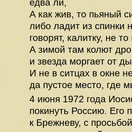
едва ли,
А как жив, то пьяный с
либо ладит из спинки 
говорят, калитку, не то
А зимой там колют дро
и звезда моргает от д
И не в ситцах в окне н
да пустое место, где 
4 июня 1972 года Иос
покинуть Россию. Его 
к Брежневу, с просьбо