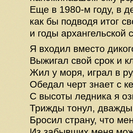
Еще в 1980-м году, в д
как бы подводя итог с
и годы архангельской 
Я входил вместо дикого
Выжигал свой срок и кл
Жил у моря, играл в ру
Обедал черт знает с к
С высоты ледника я о
Трижды тонул, дважды
Бросил страну, что ме
Из забывших меня мож