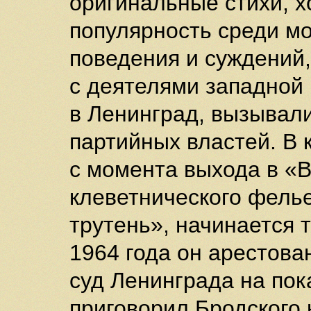
оригинальные стихи, х
популярность среди м
поведения и суждений
с деятелями западной
в Ленинград, вызывал
партийных властей. В 
с момента выхода в «
клеветнического фель
трутень», начинается 
1964 года он арестова
суд Ленинграда на по
приговорил Бродского 