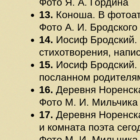
Фото Я. А. Гордина
13.
Коноша. В фотоате
Фото А. И. Бродского
14.
Иосиф Бродский. 
стихотворения, напис
15.
Иосиф Бродский. 
посланном родителям
16.
Деревня Норенская
Фото М. И. Мильчика
17.
Деревня Норенска
и комната поэта сегод
Фото М. И. Мильчика