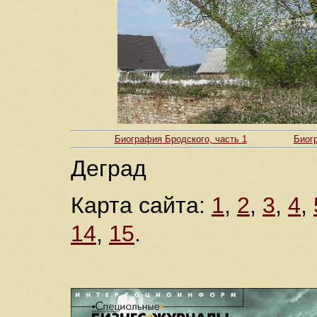
Биография Бродского, часть 1
Биогр
Деград
Карта сайта:
1
,
2
,
3
,
4
,
14
,
15
.