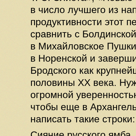
в число лучшего из на
продуктивности этот п
сравнить с Болдинской
в Михайловское Пушки
в Норенской и заверш
Бродского как крупней
половины ХХ века. Ну
огромной уверенность
чтобы еще в Архангел
написать такие строки:
Сияние русского ямба