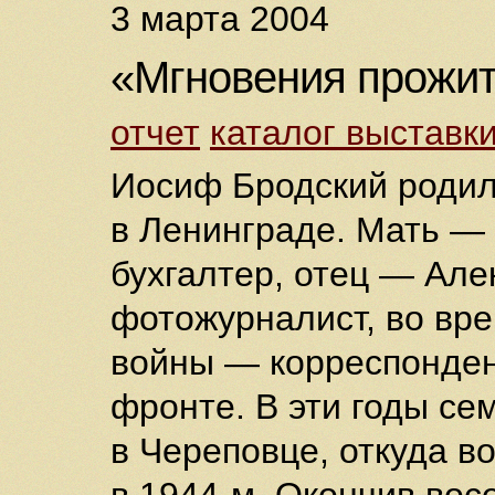
3 марта 2004
«Мгновения прожит
отчет
каталог выставк
Иосиф Бродский родил
в Ленинграде. Мать —
бухгалтер, отец — Але
фотожурналист, во вр
войны — корреспонден
фронте. В эти годы се
в Череповце, откуда в