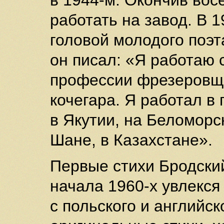
в 1944-м. Окончив вос
работать на завод. В 1
головой молодого поэт
он писал: «Я работаю 
профессии фрезеровщи
кочегара. Я работал в 
в Якутии, на Беломорс
Шане, в Казахстане».
Первые стихи Бродский
начала 1960-х увлекс
с польского и английск