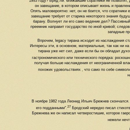
1953 году? Вряд ли: ближайшие соратники не позволят, 
он завещание, в котором описывает жизнь и правлен
Опять маловероятно: нет, он не боится, что соратники 
завещание требует от старика некоторого знания буду
барану. Волнует ли его само ведение дел? Пассивный
преемник направит государство по иной кривой; следо
западные пр
Впрочем, legacy тирана исходит из наслаждения ст
Интересы эти, в основном, материальные, так как ни на
тирана уже нет сил, даже если бы он обладал духов
гастрономического или технического порядка: роскошн
получая больше наслаждения от неограниченной влас
похожих удовольствиях , что само по себе символ
н
В ноябре 1982 года Леонид Ильич Брежнев скончался. "
27
его подданными".
Бродский нередко писал стихотв
Брежнева же он написал четверостишие, которое гаер
нежели нечт