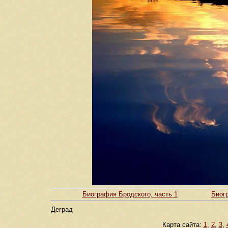
Биография Бродского, часть 1
Биогр
Деград
Карта сайта:
1
,
2
,
3
,