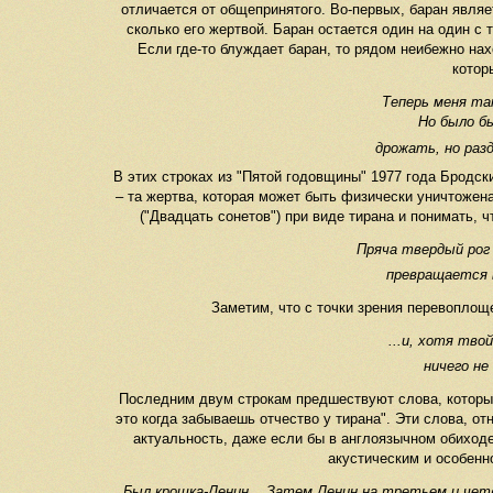
отличается от общепринятого. Во-первых, баран явля
сколько его жертвой. Баран остается один на один с
Если где-то блуждает баран, то рядом неибежно нах
котор
Теперь меня та
Но было б
дрожать, но разд
В этих строках из "Пятой годовщины" 1977 года Бродск
– та жертва, которая может быть физически уничтожена
("Двадцать сонетов") при виде тирана и понимать, 
Пряча твердый рог 
превращается 
Заметим, что с точки зрения перевоплоще
...и, хотя твой
ничего не
Последним двум строкам предшествуют слова, которые
это когда забываешь отчество у тирана". Эти слова, о
актуальность, даже если бы в англоязычном обиходе
акустическим и особенн
Был крошка-Ленин... Затем Ленин на третьем и чет