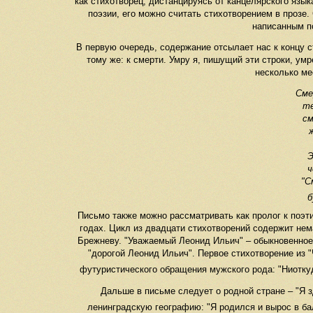
как стихотворец, дистанцируясь от канцелярского язык
поэзии, его можно считать стихотворением в прозе.
написанным по
В первую очередь, содержание отсылает нас к концу ст
тому же: к смерти. Умру я, пишущий эти строки, ум
несколько ме
Сме
те
см
Э
ч
"С
б
Письмо также можно рассматривать как пролог к поэти
годах. Цикл из двадцати стихотворений содержит нем
Брежневу. "Уважаемый Леонид Ильич" – обыкновенное
"дорогой Леонид Ильич". Первое стихотворение из 
футуристического обращения мужского рода: "Ниоткуд
Дальше в письме следует о родной стране – "Я з
ленинградскую географию: "Я родился и вырос в ба