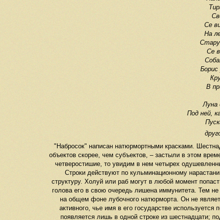
Тир
Св
Се в
На л
Стару
Се 
Соба
Борис 
Кр
В пр
Луна 
Под ней, к
Пуск
друг
"Набросок" написан натюрмортными красками. Шестна
объектов скорее, чем субъектов, – застыли в этом врем
четверостишие, то увидим в нем четырех одушевленны
Строки действуют по кульминационному нарастанию
структуру. Холуй или раб могут в любой момент попасть
голова его в свою очередь лишена иммунитета. Тем не 
на общем фоне лубочного натюрморта. Он не являе
активного, чье имя в его государстве используется
появляется лишь в одной строке из шестнадцати; по