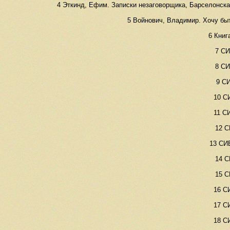
4 Эткинд, Ефим. Записки незаговорщика, Барселонская 
5 Войнович, Владимир. Хочу быт
6 Книг
7 СИ
8 СИ
9 СИ
10 СИ
11 СИ
12 С
13 СИБ
14 С
15 С
16 СИ
17 СИ
18 СИ