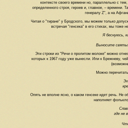
контексте своего времени но, параллельно с тем
определенного строя, героев и, главное, – времени. 
генералу Z", а на Афган
Читая о "тиране" у Бродского, мы можем только допуск
встречая "генсека" в его стихах, мы тоже 
Я беснуюсь, 
Выносите святых
Эти строки из "Речи о пролитом молоке" можно отне
которых к 1967 году уже вынесли. Или к Брежневу, че
(возможн
Можно перечитать
Эх
кр
Опять не вполне ясно, о каком генсеке идет речь. Не 
наполняет фолькло
Слав
где не
Что