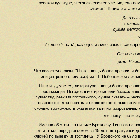
русской культуре, я сознаю себя ее частью, слагае
сможет". В цикле эта же 
Да и гла
скашива
сумма мелких
н
И слово "часть", как одно из ключевых в словар
От всего ч
речи. Част
Что касается фразы: "Язык – вещь более древняя и бо
эпицентром его философии. В "Нобелевской лекции
Язык и, думается, литература – вещи более древн
организации. Негодование, ирония или безразличие
существу, реакция постоянного, лучше сказать – бес
опасностью для писателя является не только возмож
сколько возможность оказаться загипнотизированным 
лучшему – но всег
Именно об этом – в письме Брежневу. Гипноза не пр
отчитаться перед генсеком за 15 лет литературной д
ключей по выезду из гостиницы. У Бродского не было 