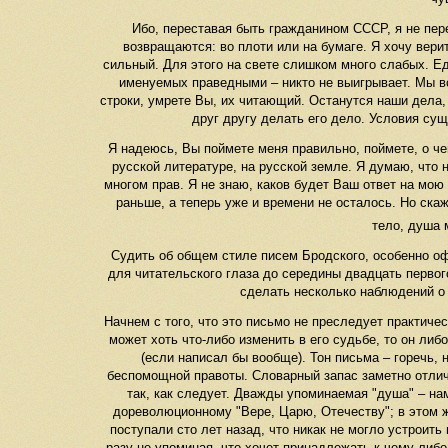
Ибо, переставая быть гражданином СССР, я не пере
возвращаются: во плоти или на бумаге. Я хочу верит
сильный. Для этого на свете слишком много слабых. Еди
именуемых праведными – никто не выигрывает. Мы вс
строки, умрете Вы, их читающий. Останутся наши дела,
друг другу делать его дело. Условия су
Я надеюсь, Вы поймете меня правильно, поймете, о ч
русской литературе, на русской земле. Я думаю, что н
многом прав. Я не знаю, каков будет Ваш ответ на мою
раньше, а теперь уже и времени не осталось. Но ска
тело, душа 
Судить об общем стиле писем Бродского, особенно офи
для читательского глаза до середины двадцать первог
сделать несколько наблюдений о 
Начнем с того, что это письмо не преследует практиче
может хоть что-либо изменить в его судьбе, то он либ
(если написал бы вообще). Тон письма – горечь,
беспомощной правоты. Словарный запас заметно отличае
так, как следует. Дважды упоминаемая "душа" – нам
дореволюционному "Вере, Царю, Отечеству"; в этом же
поступали сто лет назад, что никак не могло устроить
разу не упоминая, что хочет принадлежать к чему-либ