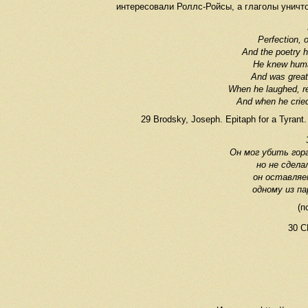
интересовали Роллс-Ройсы, а глаголы уничт
Perfection, 
And the poetry 
He knew human
And was greatl
When he laughed, re
And when he cried 
29 Brodsky, Joseph. Epitaph for a Tyrant
Он мог убить гор
но не сдела
он оставляе
одному из п
(п
30 С