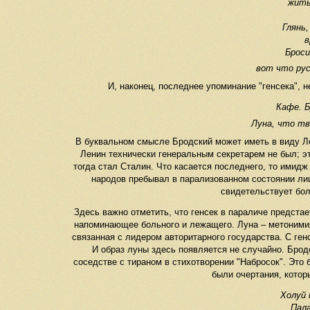
жить
Глянь
в
Броси
вот что рус
И, наконец, последнее упоминание "генсека", 
Кафе. Б
Луна, что тв
В буквальном смысле Бродский может иметь в виду Лен
Ленин технически генеральным секретарем не был; э
тогда стал Сталин. Что касается последнего, то имидж
народов пребывал в парализованном состоянии лишь
свидетельствует бо
Здесь важно отметить, что генсек в параличе предстае
напоминающее больного и лежащего. Луна – метонимия 
связанная с лидером авторитарного государства. С ген
И образ луны здесь появляется не случайно. Бродс
соседстве с тираном в стихотворении "Набросок". Это б
были очертания, котор
Холуй 
Пала