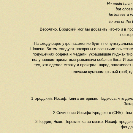
He could have 
but chose 
he leaves a v
to one of the
Вероятно, Бродский мог бы добавить что-то и в пр
повтор
На следующее утро население будят не пунктуальные
Шопена. Затем следуют похороны с военными почестями
подушечках ордена и медали, украшавшие пиджак тирана
получавшим призы, выигрывавшим собачьи бега. И если
тех, кто сделал ставку и проиграл: народ оплакивае
плечами кумачом крытый гроб, е
---------
1 Бродский, Иосиф. Книга интервью. Надеюсь, что дел
Захар
2 Сочинения Иосифа Бродского (СИБ). Том V
3 Гордин, Яков. Перекличка во мраке: Иосиф Бродски
фонда"