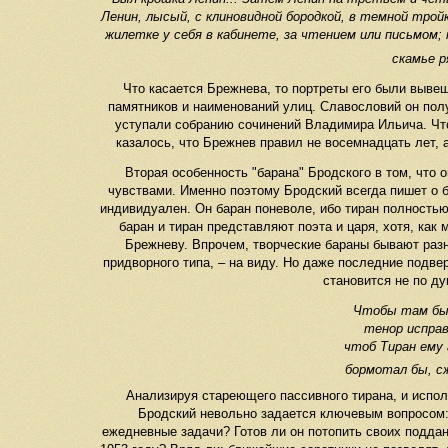
Ленин, лысый, с клиновидной бородкой, в темной тройке
жилетке у себя в кабинете, за чтением или письмом; н
скамье р
Что касается Брежнева, то портреты его были вывеш
памятников и наименований улиц. Славословий он полу
уступали собранию сочинений Владимира Ильича. Что 
казалось, что Брежнев правил не восемнадцать лет, 
Вторая особенность "барана" Бродского в том, что 
чувствами. Именно поэтому Бродский всегда пишет о 
индивидуален. Он баран поневоле, ибо тиран полностью
баран и тиран представляют поэта и царя, хотя, как
Брежневу. Впрочем, творческие бараны бывают разн
придворного типа, – на виду. Но даже последние подв
становится не по д
Чтобы там был
тенор исправ
чтоб Тиран ему 
бормотал бы, сж
Анализируя стареющего пассивного тирана, и испол
Бродский невольно задается ключевым вопросом: ч
ежедневные задачи? Готов ли он потопить своих поддан