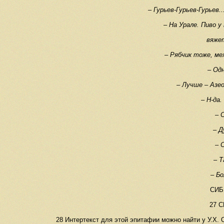
– Гурьев-Гурьев-Гурьев.
– На Урале. Пиво у
вяжет
– Рябчик тоже, ме
– Одн
– Лучше – Азе
– Н-да.
– 
– Д
– 
– Т
– Бо
СИБ.
27 С
28 Интертекст для этой эпитафии можно найти у У.Х. О