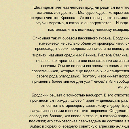
Шестидесятилетний человек вряд ли решится на что-л
осталось лет десять... Молодые кадры, которые во
пределы чистого Хроноса... Из-за границы летят самол
глубин маразма, в которые он погружается... Иногд
настолько, что к великому человеку возвраща
Описывая таким образом пассивного тирана, Бродский
измеряется не столько объемом кровопролития, ско
превосходят своих предшественников и по-новому в
тиранах, называя среди них Ленина, Гитлера Сталина
тиранов, как Брежнев, то они вырастают из активн
новизны. Они не во всем согласны со своими пре
современников, которые еще недавно были свидетелям
своего рода благодатью. Поэтому и возникает вопр
применять более мягкое для уха "генсек"? Или вообщ
допус
Бродский решает с точностью наоборот. В его стихотв
произносится трижды. Слово "тиран" – двенадцать раз. 
относятся к стареющему советскому лидеру. Бро
завуалированными в своих стихотворениях. Он делает э
свободном Западе, как писал в стране, в которой родил
политики; его стихотворная сверхзадача не состояла в 
ямбах и хореях очередную советскую агрессию а-ля-Ев