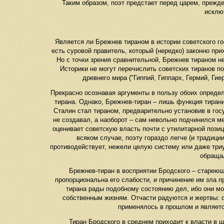
Таким образом, поэт предстает перед царем, прежде 
исклю
Является ли Брежнев тираном в истории советского г
есть суровой правитель, который (нередко) законно при
Но с точки зрения сравнительной, Брежнев тираном не
Историки не могут перечислить советских тиранов п
древнего мира ("Гиппий, Гиппарх, Гермий, Ги
Прекрасно осознавая аргументы в пользу обоих определ
тирана. Однако, Брежнев-тиран – лишь функция тирани
Сталин стал тираном, предварительно установив в гос
не создавал, а наоборот – сам невольно подчинился м
оценивает советскую власть почти с утилитарной позици
всяком случае, поэту гораздо легче (и традици
противодействует, нежели целую систему или даже триу
обраща
Брежнев-тиран в восприятии Бродского – стареющи
пропорциональна его слабости, и причинение им зла 
тирана рады подобному состоянию дел, ибо они м
собственным жизням. Отчасти радуются и жертвы: ст
применялось в прошлом и являетс
Тиран Бродского в среднем приходит к власти в ш