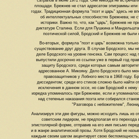
сатрапов в июне 1972 года. Они никогда не встречал
площади. Брежнев не стал адресатом эпиграммы или 
годах. Традиционная формула "поэт и царь" здесь не вп
об интеллектуальных способностях Брежнева; не сто
историки. Важно то, что, как "царь", Брежнев не п
диктатуре Сталина. Если для Пушкина и Мандельшта
поэтической силой, Бродский и Брежнев не были 
Во-вторых, формула "поэт и царь" возможна только 
существование друг друга. В случае Бродского, мы н
деле Бродского на уровне генсека. Сам процесс над 
выпустили досрочно из ссылки уже в первый год пра
защиту Бродского, среди которых самым авторите
адресованное А. Микояну. Дело Бродского было мен
правозащитников у Лобного места в 1968 году. Б
диссидентом; среди его стихов сложно было найти о
исключения в данном эссе, но сам Бродский к нему 
изредка упоминалось при Брежневе, если и упоминало
над степенью наказания поэта или собирался станов
"Разговора с небожителем", Леонид
Анализируя эти две фигуры, можно исходить лишь из от
советским лидером, не предполагая его перехода 
эпистолярной форме, отправив на его имя письмо перед 
и в жанре аналитической прозы. Хотя Бродский не назы
каждым своим шагом акцентирует свою беспомощность, 