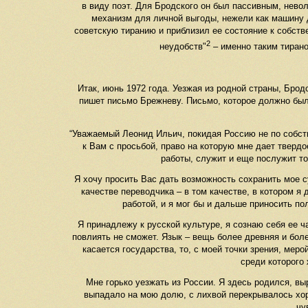
в виду поэт. Для Бродского он был пассивным, нев
механизм для личной выгоды, нежели как машину
советскую тиранию и приблизил ее состояние к собстве
2
неудобств"
– именно таким тирано
Итак, июнь 1972 года. Уезжая из родной страны, Бро
пишет письмо Брежневу. Письмо, которое должно было
“Уважаемый Леонид Ильич, покидая Россию не по собств
к Вам с просьбой, право на которую мне дает твердо
работы, служит и еще послужит то
Я хочу просить Вас дать возможность сохранить мое с
качестве переводчика – в том качестве, в котором я
работой, и я мог бы и дальше приносить пол
Я принадлежу к русской культуре, я сознаю себя ее ч
повлиять не сможет. Язык – вещь более древняя и боле
касается государства, то, с моей точки зрения, меро
среди которого 
Мне горько уезжать из России. Я здесь родился, выр
выпадало на мою долю, с лихвой перекрывалось хор
чу