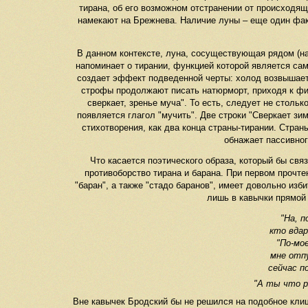
тирана, об его возможном отстранении от происходящ
намекают на Брежнева. Наличие луны – еще один фак
В данном контексте, луна, сосуществующая рядом (на
напоминает о тирании, функцией которой является сам
создает эффект подведенной черты: холод возвышает
строфы продолжают писать натюрморт, приходя к фи
сверкает, зренье муча". То есть, следует не столь
появляется глагол "мучить". Две строки "Сверкает зим
стихотворения, как два конца страны-тирании. Стран
обнажает пассивног
Что касается поэтического образа, который бы свя
противоборство тирана и барана. При первом прочте
"баран", а также "стадо баранов", имеет довольно изб
лишь в кавычки прямой 
"На, п
кто вдар
"По-мое
мне отпу
сейчас по
"А ты что р
Вне кавычек Бродский бы не решился на подобное клиш