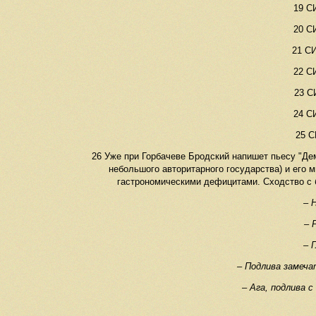
19 СИ
20 СИ
21 СИ
22 СИ
23 СИ
24 СИ
25 С
26 Уже при Горбачеве Бродский напишет пьесу "Дем
небольшого авторитарного государства) и его
гастрономическими дефицитами. Сходство с 
– 
– 
– 
– Подлива замеча
– Ага, подлива с