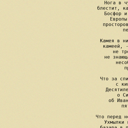
     Нога в ч
     блестит, ка
     Босфор и
     Европы
     просторов
     пе
     Камея в ни
     камеей, -
     не тр
     не знающ
     несо
     п
     Что за спи
     с ки
     Десятиле
     о Си
     об Иван
     пя
     Что перед н
     Ухмылки 
     базара в п