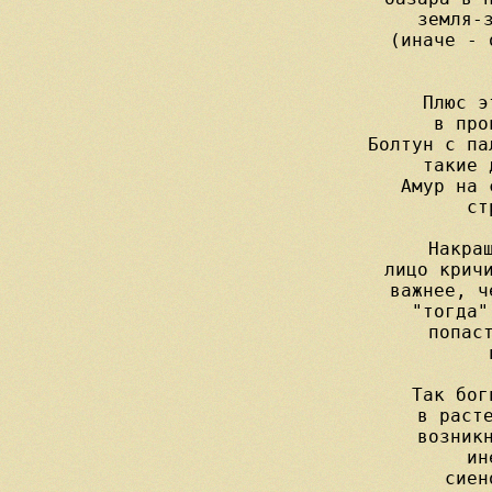
     земля-з
     (иначе - 
    
     Плюс э
     в про
     Болтун с па
     такие 
     Амур на 
     ст
     Накраш
     лицо кричи
     важнее, ч
     "тогда"
     попаст
     
     Так бог
     в расте
     возникн
     ин
     сиен