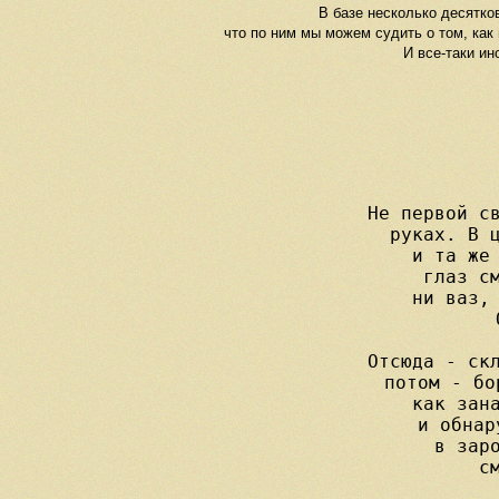
В базе несколько десятко
что по ним мы можем судить о том, как 
И все-таки ин
     Не первой св
     руках. В ц
     и та же 
     глаз см
     ни ваз, 
     
     Отсюда - скл
     потом - бо
     как зана
     и обнар
     в заро
     см