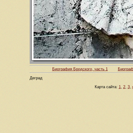
Биография Бродского, часть 1
Биограф
Деград
Карта сайта:
1
,
2
,
3
,