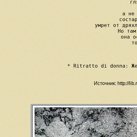
     гл
     а не 
     состар
     умрет от дряхл
     Но там
     она о
     то
     
     * Ritratto di donna: Же
Источник: http://li