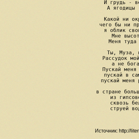
И грудь - в
А ягодицы 
Какой ни ок
чего бы ни пр
я облик сво
Мне высот
Меня туда 
Ты, Муза, 
Рассудок мой
а не бога
Пускай меня 
пускай в са
пускай меня 
в стране больш
из гипсов
сквозь бе
струей во
Источник: http://lite