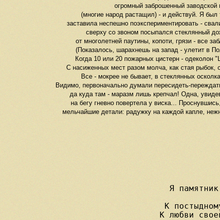
огромный заброшенный заводской ц
(многие народ растащил) - и действуй. Я был
заставила неспешно поэкспериментировать - свали
сверху со звоном посыпался стеклянный до
от многолетней паутины, копоти, грязи - все з
(Показалось, шарахнешь на запад - улетит в По
Когда 10 или 20 пожарных цистерн - одеколон "
С насиженных мест разом молча, как стая рыбок, 
Все - мокрее не бывает, в стеклянных осколка
Видимо, первоначально думали пересидеть-переждат
да куда там - маразм лишь крепчал! Одна, увидев
на бегу гневно повертела у виска... Проснувшись
мельчайшие детали: радужку на каждой капле, нежны
Я памятник
К постыдном
К любви свое