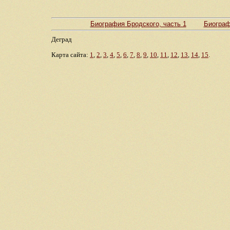
Биография Бродского, часть 1
Биограф
Деград
Карта сайта:
1
,
2
,
3
,
4
,
5
,
6
,
7
,
8
,
9
,
10
,
11
,
12
,
13
,
14
,
15
.