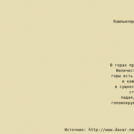
Компьютерн
В горах пр
Величес
горы есть
и каж
в сущнос
ст
падая
головокру
  
   
Источник: http://www.davar.ne