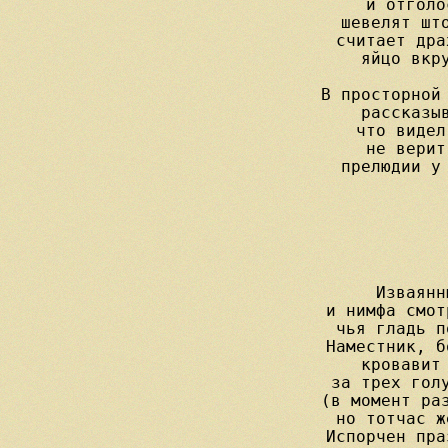
и отголо
шевелят што
считает дра
яйцо вкру
В просторной 
рассказыв
что видел
не верит
прелюдии у 
Изваянн
и нимфа смот
чья гладь п
Наместник, б
кровавит 
за трех голу
(в момент раз
но тотчас ж
Испорчен пра