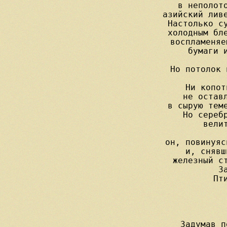
в неполото
азийский ливе
Настолько су
холодным бле
воспламеняе
бумаги и
Но потолок 
Ни копот
не оставл
в сырую теме
Но серебр
вели
            
он, повинуяс
и, снявш
железный ст
З
Пт
Задумав п