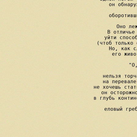
он обнару
оборотивш
Оно леж
В отличье 
уйти способ
(чтоб только 
Но, как с
его живо
"О
               
нельзя торч
на перевале
не хочешь стат
он осторожно
в глубь контин
еловый греб
      