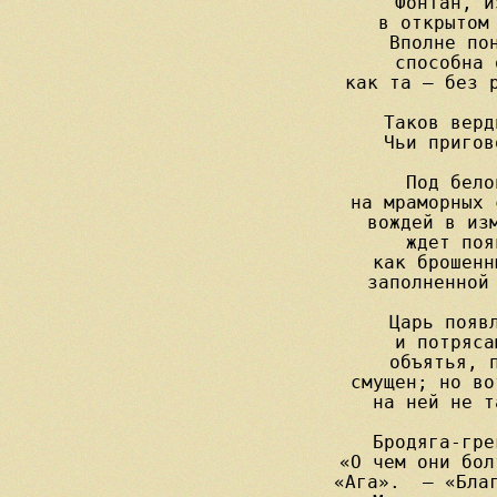
Фонтан, и
в открытом 
Вполне пон
способна 
как та — без р
Таков верд
Чьи пригов
Под бело
на мраморных 
вождей в изм
ждет поя
как брошенн
заполненной 
Царь появл
и потряса
объятья, п
смущен; но во
на ней не т
Бродяга-гре
«О чем они бол
«Ага».  — «Благ