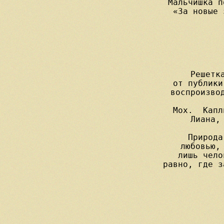
Мальчишка п
«За новые 
Решетка
от публики
воспроизвод
Мох.  Капл
Лиана, 
Природа
любовью, 
лишь чело
равно, где з