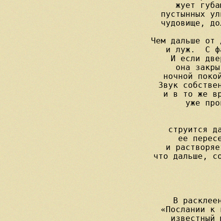
жует губа
пустынных ул
чудовище, до
Чем дальше от 
и луж.  С ф
И если две
она закры
ночной покой
Звук собствен
и в то же вр
уже про
             
струится да
ее пересе
и растворяе
что дальше, со
В расклеен
«Послании к 
известный 