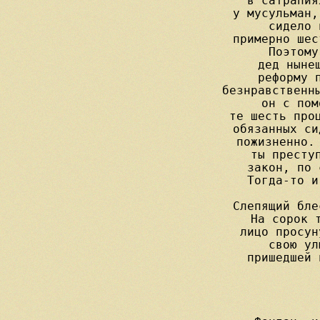
в сатрапия
у мусульман,
сидело 
примерно шес
Поэтому
дед нынеш
реформу п
безнравственны
он с пом
те шесть проц
обязанных си
пожизненно. 
ты преступ
закон, по 
Тогда-то и
Слепящий бле
На сорок т
лицо просун
свою ул
пришедшей 