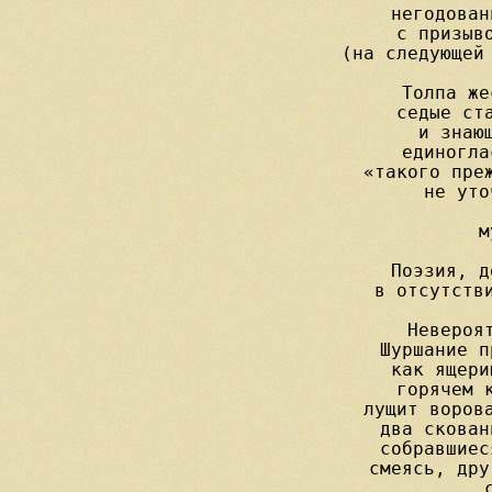
негодован
с призыво
(на следующей 
Толпа же
седые ста
и знающ
единогла
«такого преж
не уто
          м
Поэзия, д
в отсутстви
Невероят
Шуршание п
как ящери
горячем к
лущит ворова
два скован
собравшиес
смеясь, дру