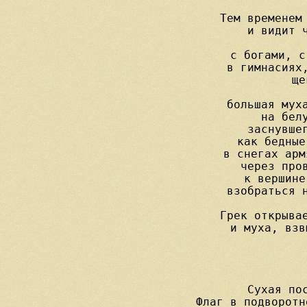
Тем временем 
и видит ч
с богами, с
в гимнасиях,
ще
            
большая муха
на белу
заснувшег
как бедные
в снегах арм
через пров
к вершине
взобраться н
Грек открывае
и муха, взв
Сухая пос
Флаг в подворотн