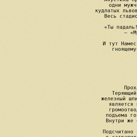
одни мужч
кудлатых львов
Весь стадио
«Ты падаль!
— «М
И тут Намес
гноящему
Прох
Теряющий
железный шпи
является 
громоотво
подъема го
Внутри же 
Подсчитано 