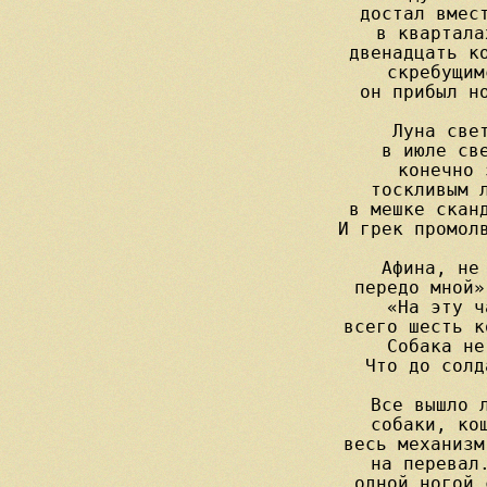
достал вмест
в квартала
двенадцать ко
скребущим
он прибыл но
Луна свет
в июле све
конечно 
тоскливым л
в мешке сканд
И грек промолв
Афина, не 
передо мной»
«На эту ч
всего шесть к
Собака не
Что до солд
Все вышло л
собаки, кош
весь механизм
на перевал.
одной ногой 