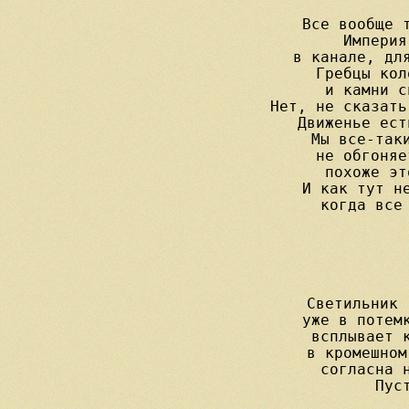
Все вообще т
Империя
в канале, для
Гребцы кол
и камни с
Нет, не сказать
Движенье ест
Мы все-таки
не обгоняе
похоже эт
И как тут не
когда все 
             
Светильник 
уже в потемк
всплывает к
в кромешном
согласна н
Пус
             