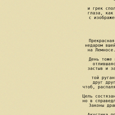
              
и грек спол
глаза, как 
с изображе
Прекрасная
недаром вшей
на Лемносе.
День тоже 
отлившаяс
застыв и за
той руган
друг друг
чтоб, распаля
Цель состязан
но в справедл
Законы дра
Акустика пр