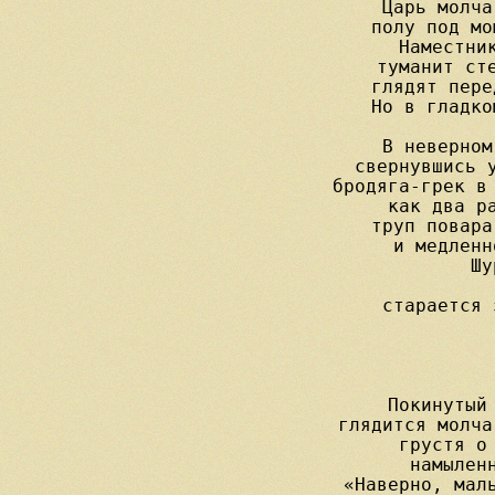
Царь молча
полу под мо
Наместник
туманит сте
глядят пере
Но в гладко
В неверном
свернувшись у
бродяга-грек в 
как два ра
труп повара
и медленн
Шу
                   
старается 
Покинутый 
глядится молча
грустя о 
намыленн
«Наверно, маль