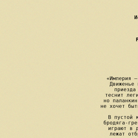
И
         
«Империя —
Движенье 
приезда 
теснит леги
но паланкин
не хочет быт
В пустой к
бродяга-гре
играют в д
лежат отб