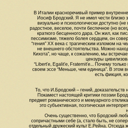
В Италии красноречивый пример внутренней
Иосиф Бродский. Я не имел чести близко з
визуально и психологически доступно (не 
радостное, веселое, почти беспечное (но все
краткого бесценного дара. Он жил, как пи
пессимизме, тяжело болея сердцем, он сове
“гения” XX века с трагическим изломом на че
не внешнего обстоятельства. Можно находи
Кихота”, но чаще, к сожалению, мы встреча
цензуры цивилизов
“Libert'e, Egalit'e, Fraternit'e... Почему то
своем эссе “Меньше, чем единица”. В этом в
есть фикция, к
То, что И.Бродский – гений, доказательств 
Покамест настоящей критики поэзии Бродс
предмет романического и мемуарного отклика.
это субъективная, поэтическая интерпрет
Очень существенно, что Бродский люб
сопричастными себе (а, стало быть, не сопе
отдельный дружеский культ Е.Рейна. Отсюда 