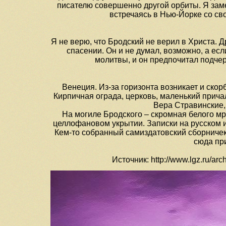
писателю совершенно другой орбиты. Я заме
встречаясь в Нью-Йорке со св
Я не верю, что Бродский не верил в Христа. Др
спасении. Он и не думал, возможно, а есл
молитвы, и он предпочитал подче
Венеция. Из-за горизонта возникает и ско
Кирпичная ограда, церковь, маленький прича
Вера Стравинские,
На могиле Бродского – скромная белого м
целлофановом укрытии. Записки на русском и
Кем-то собранный самиздатовский сборничек 
сюда при
Источник: http://www.lgz.ru/arc