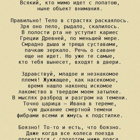
Всякий, кто мимо идет с лопатою,

ныне объект внимания.

Правильно! Тело в страстях раскаялось.

Зря оно пело, рыдало, скалилось.

В полости рта не уступит кариес

Греции Древней, по меньшей мере.

Смрадно дыша и треща суставами,

пачкаю зеркало. Речь о саване

еще не идет. Но уже те самые,

кто тебя вынесет, входят в двери.

Здравствуй, младое и незнакомое

племя! Жужжащее, как насекомое,

время нашло наконец искомое

лакомство в твердом моем затылке.

В мыслях разброд и разгром на темени.

Точно царица — Ивана в тереме,

чую дыхание смертной темени

фибрами всеми и жмусь к подстилке.

Боязно! То-то и есть, что боязно.

Даже когда все колеса поезда

прокатятся с грохотом ниже пояса,
