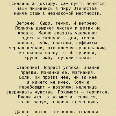
(сказано ж доктору: сам пусть лечится)

чаши лишившись в пиру Отечества,

нынче стою в незнакомой местности.

Ветрено. Сыро, темно. И ветрено.

Полночь швыряет листву и ветви на

кровлю. Можно сказать уверенно:

здесь и скончаю я дни, теряя

волосы, зубы, глаголы, суффиксы,

черпая кепкой, что шлемом суздальским,

из океана волну, чтоб сузился,

хрупая рыбу, пускай сырая.

Старение! Возраст успеха. Знания

правды. Изнанки ее. Изгнания.

Боли. Ни против нее, ни за нее

я ничего не имею. Коли ж

переборщит — возоплю: нелепица

сдерживать чувства. Покамест — терпится.

Ежели что-то во мне и теплится,

это не разум, а кровь всего лишь.

Данная песня — не вопль отчаянья.
