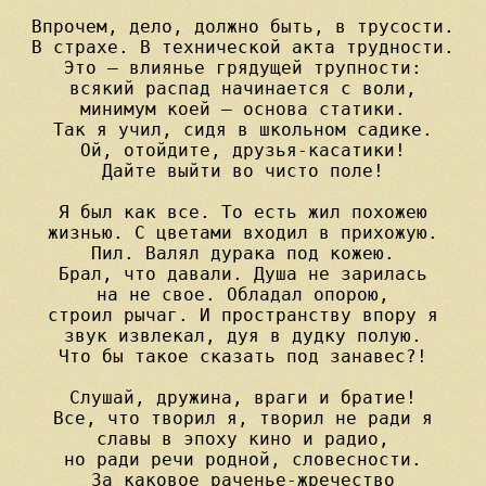
Впрочем, дело, должно быть, в трусости.

В страхе. В технической акта трудности.

Это — влиянье грядущей трупности:

всякий распад начинается с воли,

минимум коей — основа статики.

Так я учил, сидя в школьном садике.

Ой, отойдите, друзья-касатики!

Дайте выйти во чисто поле!

Я был как все. То есть жил похожею

жизнью. С цветами входил в прихожую.

Пил. Валял дурака под кожею.

Брал, что давали. Душа не зарилась

на не свое. Обладал опорою,

строил рычаг. И пространству впору я

звук извлекал, дуя в дудку полую.

Что бы такое сказать под занавес?!

Слушай, дружина, враги и братие!

Все, что творил я, творил не ради я

славы в эпоху кино и радио,

но ради речи родной, словесности.

За каковое раченье-жречество
