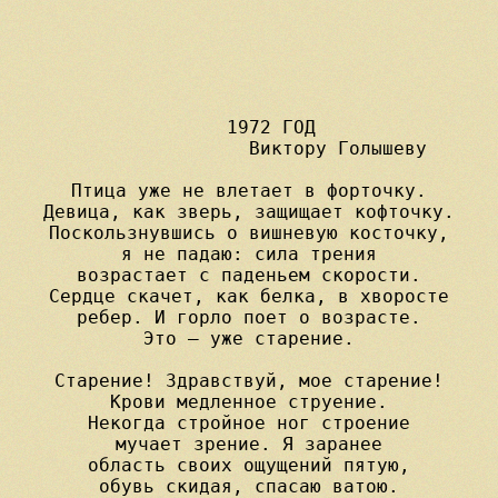
     1972 ГОД 

                Виктору Голышеву

Птица уже не влетает в форточку.

Девица, как зверь, защищает кофточку.

Поскользнувшись о вишневую косточку,

я не падаю: сила трения

возрастает с паденьем скорости.

Сердце скачет, как белка, в хворосте

ребер. И горло поет о возрасте.

Это — уже старение.

Старение! Здравствуй, мое старение!

Крови медленное струение.

Некогда стройное ног строение

мучает зрение. Я заранее

область своих ощущений пятую,

обувь скидая, спасаю ватою.
