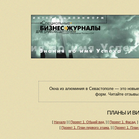
Окна из алюминия в Севастополе — это новы
форм. Читайте отзывы.
ПЛАНЫ И В
[
Начало
]
[
Проект 1. Общий вид.
]
[
Проект 1. Фасад.
]
[
Проект 1. План первого этажа.
]
[
Проект 1. План