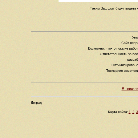
Таким Ваш дом будут видеть 
Ува
Сайт непр
Возможно, что-то пока не рабо
Ответственность за вс
разраб
Оптимизировано 
Последние изменен
В начал
Деград
Карта сайта:
1
,
2
,
3