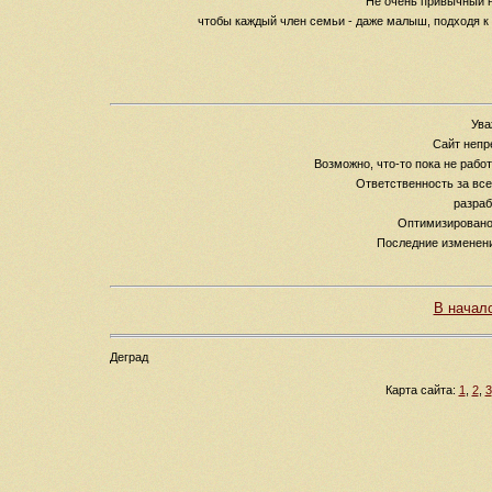
Не очень привычный на
чтобы каждый член семьи - даже малыш, подходя к 
Ува
Сайт непр
Возможно, что-то пока не рабо
Ответственность за вс
разраб
Оптимизировано 
Последние изменен
В начал
Деград
Карта сайта:
1
,
2
,
3