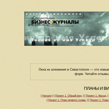
Окна из алюминия в Севастополе — это новы
форм. Читайте отзывы.
ПЛАНЫ И В
[
Начало
]
[
Проект 1. Общий вид.
]
[
Проект 1. Фасад.
]
[
Проект 1. План первого этажа.
]
[
Проект 1. План