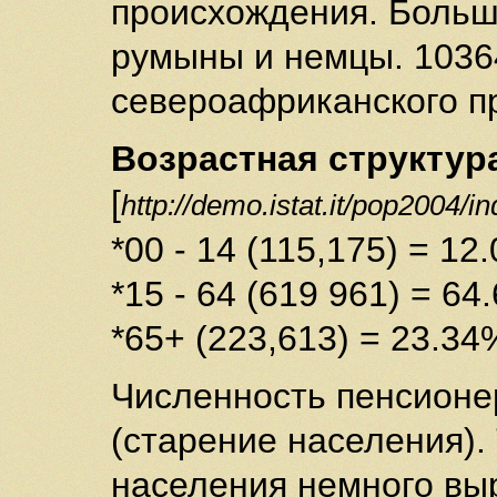
происхождения. Больш
румыны и немцы. 1036
североафриканского п
Возрастная структур
[
http://demo.istat.it/pop2004/i
*00 - 14 (115,175) = 12
*15 - 64 (619 961) = 64
*65+ (223,613) = 23.34
Численность пенсионер
(старение населения).
населения немного вы