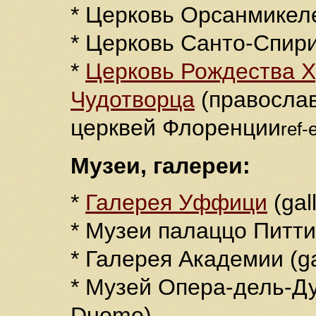
* Церковь Орсанмикеле
* Церковь Санто-Спирит
*
Церковь Рождества Х
Чудотворца
(православ
церквей Флоренции
ref-
Музеи, галереи:
*
Галерея Уффици
(gall
* Музеи палаццо Питти (
* Галерея Академии (gal
* Музей Опера-дель-Ду
Duomo)