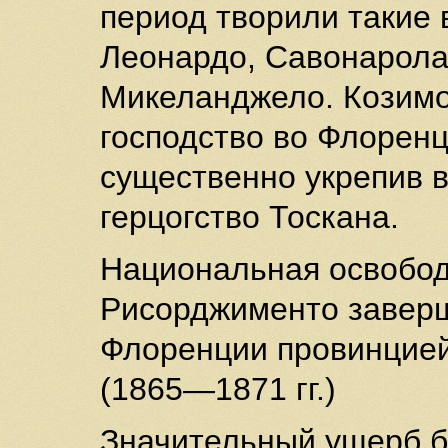
период творили такие 
Леонардо, Савонарола
Микеланджело. Козимо
господство во Флоренц
существенно укрепив 
герцогство Тоскана.
Национальная освобод
Рисорджименто завер
Флоренции провинцие
(1865—1871 гг.)
Значительный ущерб б