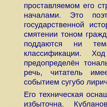
проставляемом его ст
началами. Это поэ
государственной ист
смятении тоном гражд
поддаются ни тем
классификации. Х
предопределён тонал
речь, читатель им
событием сугубо лири
Его техническая осна
избыточна. Кублано