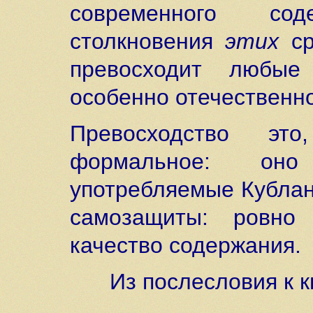
современного со
столкновения
этих
ср
превосходит любые
особенно отечественно
Превосходство эт
формальное: оно 
употребляемые Кублан
самозащиты: ровно
качество содержания.
Из послесловия к 