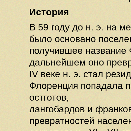
История
В 59 году до н. э. на
было основано поселе
получившее название 
дальнейшем оно превра
IV веке н. э. стал рез
Флоренция попадала п
остготов,
лангобардов и франков
превратностей населе