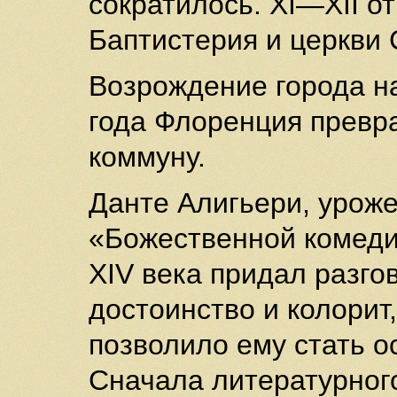
сократилось. XI—XII о
Баптистерия и церкви
Возрождение города на
года Флоренция превр
коммуну.
Данте Алигьери, уроже
«Божественной комеди
XIV века придал разго
достоинство и колорит
позволило ему стать о
Сначала литературного