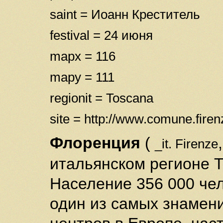
saint = Иоанн Креститель
festival = 24 июня
mapx = 116
mapy = 111
regionit = Toscana
site = http://www.comune.firenz
Флоренция
(
_it. Firenze
итальянском регионе Т
Население 356 000 чел
один из самых знамен