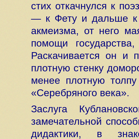
стих откачнулся к по
— к Фету и дальше к 
акмеизма, от него ма
помощи государства,
Раскачивается он и п
плотную стенку домор
менее плотную толпу
«Серебряного века».
Заслуга Кублановс
замечательной способ
дидактики, в знак