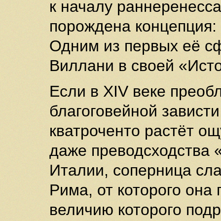
к началу раннеренесса
порождена концепция:
Одним из первых её 
Виллани в своей «Ист
Если в ХIV веке преоб
благоговейной зависти,
кватроченто растёт о
даже преводсходства 
Италии, соперница сла
Рима, от которого она
величию которого подр