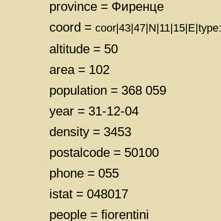
province = Фиренце
coord =
coor|43|47|N|11|15|E|type
altitude = 50
area = 102
population = 368 059
year = 31-12-04
density = 3453
postalcode = 50100
phone = 055
istat = 048017
people = fiorentini