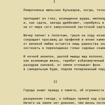
                I                          
Помрачненье июльских бульваров, когда, точн
                                           
пропадают из глаз, возмущенно шурша, миллиа
и, как сдача, звезда дребезжит, серебрясь в
не от мира сего замусоленной ласточкой карты
                                            
Вечер липнет к лопаткам, грызя на ходу козин
сокращает красавиц до профилей в ихних каме
от великой любви остается лишь равенства зн
костенеть в перекладинах голых садовых скам
                                           
И ночной аквилон, рыхлой мышцы ища волокно,

как возможную жизнь, теребит взбаламученный
разодрав каковой, от земли отплывает фоно  
в самодельную бурю, подняв полированный пар
                                           
                II                         
                                           
Города знают правду о памяти, об огромности
                                           
разоренном гнезде, о победах прямой над отре
Ничего на земле нет длиннее, чем жизнь после