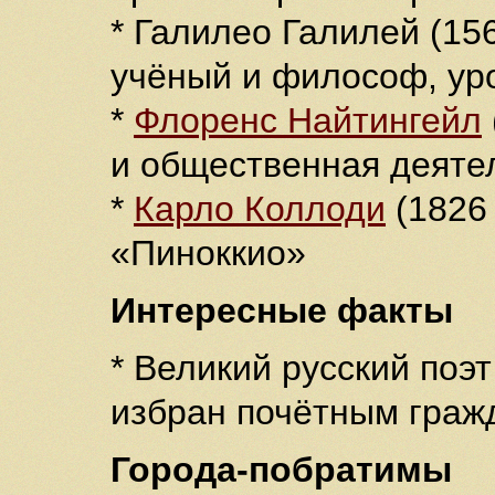
* Галилео Галилей (1
учёный и философ, ур
*
Флоренс Найтингейл
и общественная деяте
*
Карло Коллоди
(1826
«Пиноккио»
Интересные факты
* Великий русский поэ
избран почётным граж
Города-побратимы