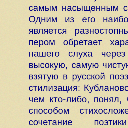
самым насыщенным сл
Одним из его наибо
является разностопн
пером обретает хар
нашего слуха через
высокую, самую чисту
взятую в русской поэ
стилизация: Кубланов
чем кто-либо, понял,
способом стихослож
сочетание поэти