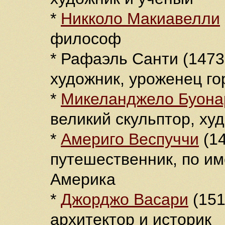
*
Никколо Макиавелли
философ
* Рафаэль Санти (147
художник, уроженец го
*
Микеланджело Буона
великий скульптор, ху
*
Америго Веспуччи
(1
путешественник, по им
Америка
*
Джорджо Васари
(151
архитектор и историк