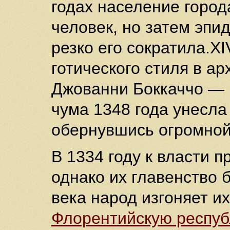
годах население город
человек, но затем эп
резко его сократила.X
готического стиля в а
Джованни Боккаччо — 
чума 1348 года унесла
обернувшись огромной
В 1334 году к власти 
однако их главенство 
века народ изгоняет и
Флорентийскую респуб