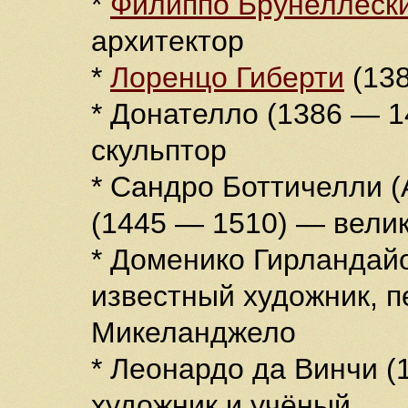
*
Филиппо Брунеллеск
архитектор
*
Лоренцо Гиберти
(138
* Донателло (1386 — 
скульптор
* Сандро Боттичелли 
(1445 — 1510) — вели
* Доменико Гирландай
известный художник, п
Микеланджело
* Леонардо да Винчи (
художник и учёный