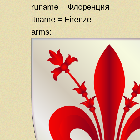
runame = Флоренция
itname = Firenze
arms: