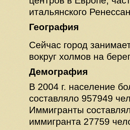
центров в Европе, ча
итальянского Ренесса
География
Сейчас город занимае
вокруг холмов на бере
Демография
В 2004 г. население 
составляло 957949 че
Иммигранты составлял
иммигранта 27759 чел