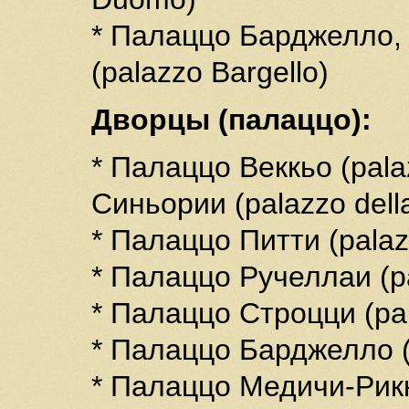
* Палаццо Барджелло,
(palazzo Bargello)
Дворцы (палаццо):
* Палаццо Веккьо (pala
Синьории (palazzo della
* Палаццо Питти (palazz
* Палаццо Ручеллаи (pa
* Палаццо Строцци (pal
* Палаццо Барджелло (p
* Палаццо Медичи-Рикк