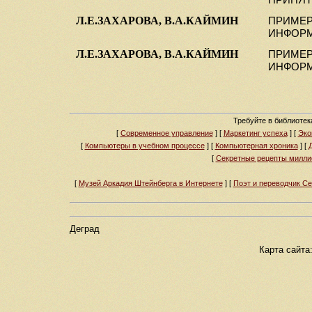
ПРИНЯТ
Л.Е.ЗАХАРОВА, В.А.КАЙМИН
ПРИМЕР
ИНФОРМА
Л.Е.ЗАХАРОВА, В.А.КАЙМИН
ПРИМЕР
ИНФОРМА
Требуйте в библиоте
[
Современное управление
]
[
Маркетинг успеха
]
[
Эко
[
Компьютеры в учебном процессе
]
[
Компьютерная хроника
]
[
[
Секретные рецепты милли
[
Музей Аркадия Штейнберга в Интернете
]
[
Поэт и переводчик С
Деград
Карта сайта