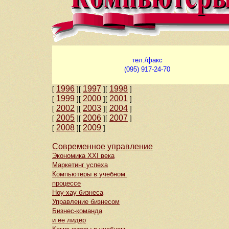
тел./факс
(095) 917-24-70
1996
1997
1998
[
]
[
]
[
]
1999
2000
2001
[
]
[
]
[
]
2002
2003
2004
[
]
[
]
[
]
2005
2006
2007
[
]
[
]
[
]
2008
2009
[
]
[
]
Современное управление
Экономика ХХI века
Маркетинг успеха
Компьютеры в учебном
процессе
Ноу-хау бизнеса
Управление бизнесом
Бизнес-команда
и ее лидер