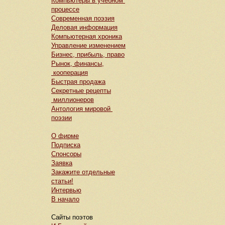
Компьютеры в учебном
процессе
Современная поэзия
Деловая информация
Компьютерная хроника
Управление изменением
Бизнес, прибыль, право
Рынок, финансы,
кооперация
Быстрая продажа
Секретные рецепты
миллионеров
Антология мировой
поэзии
О фирме
Подписка
Спонсоры
Заявка
Закажите отдельные
статьи!
Интервью
В начало
Сайты поэтов