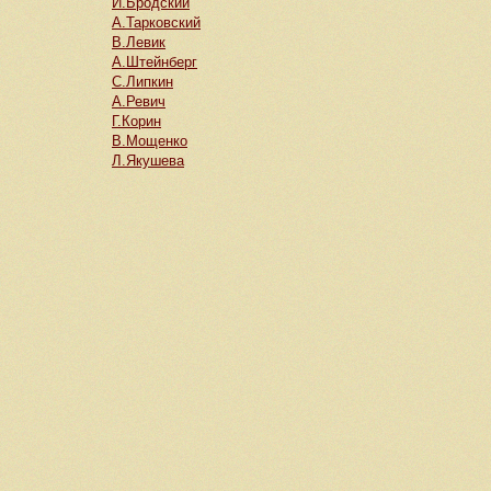
И.Бродский
А.Тарковский
В.Левик
А.Штейнберг
С.Липкин
А.Ревич
Г.Корин
В.Мощенко
Л.Якушева