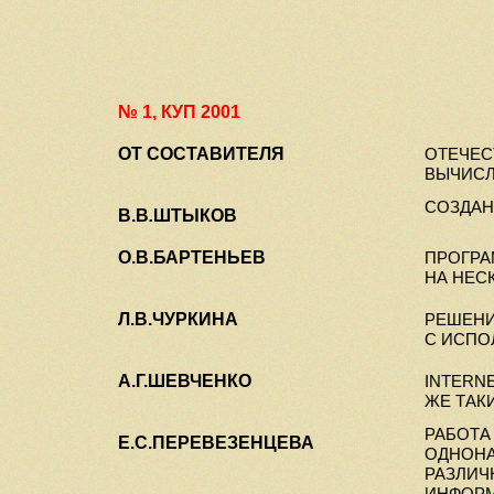
№ 1, КУП 2001
ОТ СОСТАВИТЕЛЯ
ОТЕЧЕС
ВЫЧИС
СОЗДАН
В.В
.
ШТЫКОВ
О.В.БАРТЕНЬЕВ
ПРОГР
НА НЕС
Л.В.ЧУРКИНА
РЕШЕНИ
С ИСПО
А.Г.ШЕВЧЕНКО
INTERN
ЖЕ ТАК
РАБОТА
Е.С.ПЕРЕВЕЗЕНЦЕВА
ОДНОНА
РАЗЛИЧ