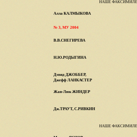
НАШЕ ФАКСИМИЛ
Алла КАЛМЫКОВА
№ 3, МУ 2004
В.В.СНЕГИРЕВА
Н.Ю.РОДЫГИНА
Дэвид ДЖОББЕР,
Джефф ЛАНКАСТЕР
Жан-Люк ЖИНДЕР
Дж.ТРАУТ, С.РИВКИН
НАШЕ ФАКСИМИЛ