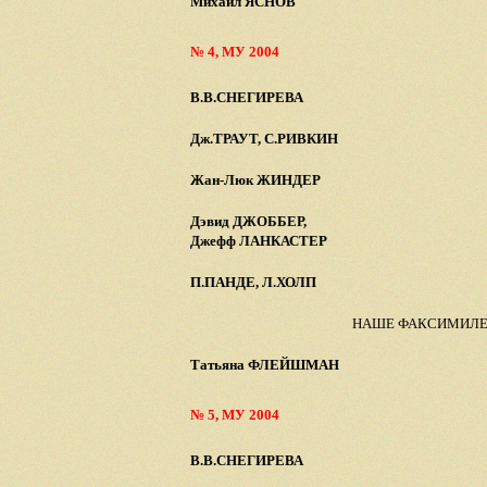
Михаил ЯСНОВ
№ 4, МУ 2004
В.В.СНЕГИРЕВА
Дж.ТРАУТ, С.РИВКИН
Жан-Люк ЖИНДЕР
Дэвид ДЖОББЕР,
Джефф ЛАНКАСТЕР
П.ПАНДЕ, Л.ХОЛП
НАШЕ ФАКСИМИЛ
Татьяна ФЛЕЙШМАН
№ 5, МУ 2004
В.В.СНЕГИРЕВА