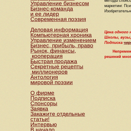
методы спонсо
Управление бизнесом
маркетинг. Пс
Бизнес-команда
Изобретательн
и ее лидер
Современная поэзия
Деловая информация
Цена одного н
Компьютерная хроника
Школы, вузы
Управление изменением
Подписка
чер
Бизнес, прибыль, право
Рынок, финансы,
Непременно р
кооперация
решений мног
Быстрая продажа
Секретные рецепты
миллионеров
Антология
мировой поэзии
О фирме
Подписка
Спонсоры
Заявка
Закажите отдельные
статьи!
Интервью
В начало