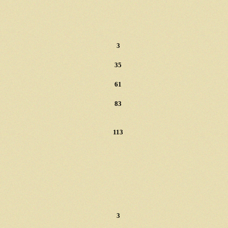
3
35
61
83
113
3