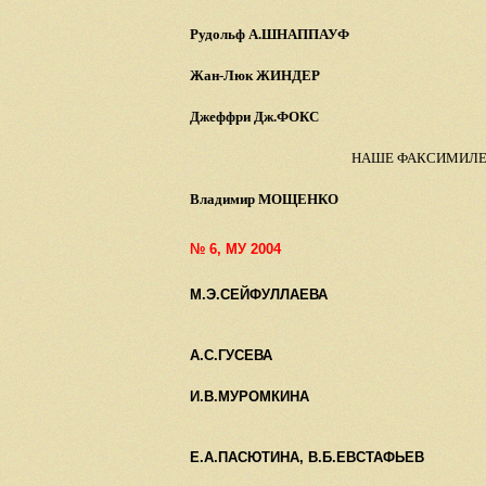
Рудольф А.ШНАППАУФ
Жан-Люк ЖИНДЕР
Джеффри Дж.ФОКС
НАШЕ ФАКСИМИЛ
Владимир МОЩЕНКО
№ 6, МУ 2004
М.Э.СЕЙФУЛЛАЕВА
А.С.ГУСЕВА
И.В.МУРОМКИНА
Е.А.ПАСЮТИНА, В.Б.ЕВСТАФЬЕВ