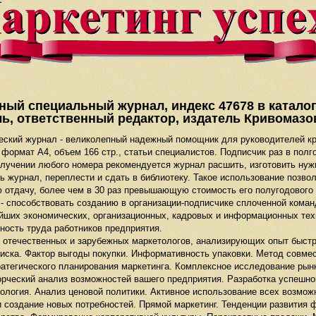
ый специальный журнал, индекс 47678 в катало
ь, ответственный редактор, издатель Кривомаз
еский журнал - великолепный надежный помощник для руководителей кр
, формат А4, объем 166 стр., статьи специалистов. Подписчик раз в по
получении любого номера рекомендуется журнал расшить, изготовить ну
ь журнал, переплести и сдать в библиотеку. Такое использование позво
 отдачу, более чем в 30 раз превышающую стоимость его полугодового 
- способствовать созданию в организации-подписчике сплоченной кома
йших экономических, организационных, кадровых и информационных тех
ность труда работников предприятия.
 отечественных и зарубежных маркетологов, анализирующих опыт быст
иска. Фактор выгоды покупки. Информативность упаковки. Метод совмес
атегического планирования маркетинга. Комплексное исследование рынк
орческий анализ возможностей вашего предприятия. Разработка успешно
нология. Анализ ценовой политики. Активное использование всех возмож
и создание новых потребностей. Прямой маркетинг. Тенденции развития