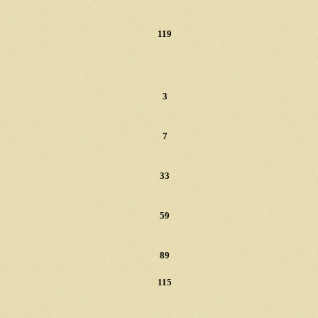
119
3
7
33
59
89
115