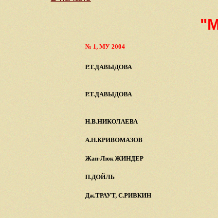
"М
№ 1, МУ 2004
Р.Т.ДАВЫДОВА
Р.Т.ДАВЫДОВА
Н.В.НИКОЛАЕВА
А.Н.КРИВОМАЗОВ
Жан-Люк ЖИНДЕР
П.ДОЙЛЬ
Дж.ТРАУТ, С.РИВКИН