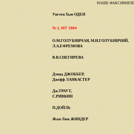
НАШЕ ФАКСИМИЛ
Уистен Хью ОДЕН
№ 2, МУ 2004
О.М.ГОЛУБНИЧАЯ, М.И.ГОЛУБНИЧИЙ,
Л.А.ЕФРЕМОВА
В.В.СНЕГИРЕВА
Дэвид ДЖОББЕР,
Джефф ЛАНКАСТЕР
Дж.ТРАУТ,
С.РИВКИН
П.ДОЙЛЬ
Жан-Люк ЖИНДЕР