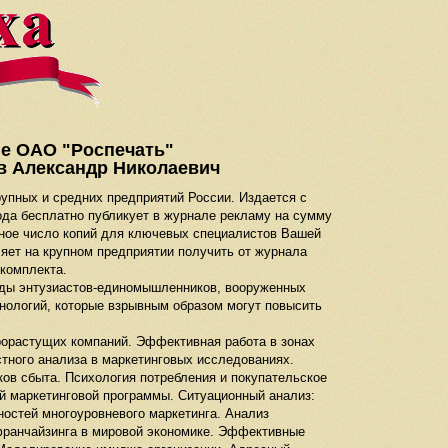
ге ОАО "Роспечать"
ов Александр Николаевич
упных и средних предприятий России. Издается с
лгода бесплатно публикует в журнале рекламу на сумму
жное число копий для ключевых специалистов Вашей
ляет на крупном предприятии получить от журнала
комплекта.
нды энтузиастов-единомышленников, вооруженных
нологий, которые взрывным образом могут повысить
рорастущих компаний. Эффективная работа в зонах
тного анализа в маркетинговых исследованиях.
ов сбыта. Психология потребления и покупательское
й маркетинговой программы. Ситуационный анализ:
ностей многоуровневого маркетинга. Анализ
 франчайзинга в мировой экономике. Эффективные