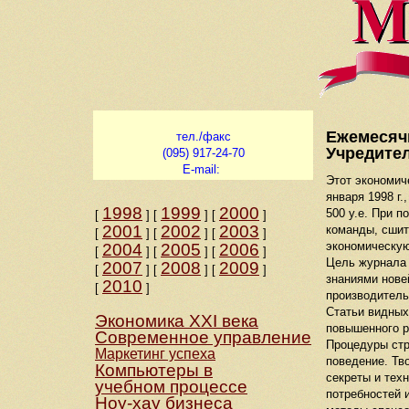
Ежемесячн
тел./факс
Учредител
(095) 917-24-70
E-mail:
Этот экономич
января 1998 г.
1998
1999
2000
500 у.е. При 
[
]
[
]
[
]
2001
2002
2003
команды, сшит
[
]
[
]
[
]
экономическую
2004
2005
2006
[
]
[
]
[
]
Цель журнала 
2007
2008
2009
[
]
[
]
[
]
знаниями нове
2010
[
]
производитель
Статьи видных
Экономика ХХI века
повышенного р
Современное управление
Процедуры стр
Маркетинг успеха
поведение. Тв
Компьютеры в
секреты и тех
учебном процессе
потребностей 
Ноу-хау бизнеса