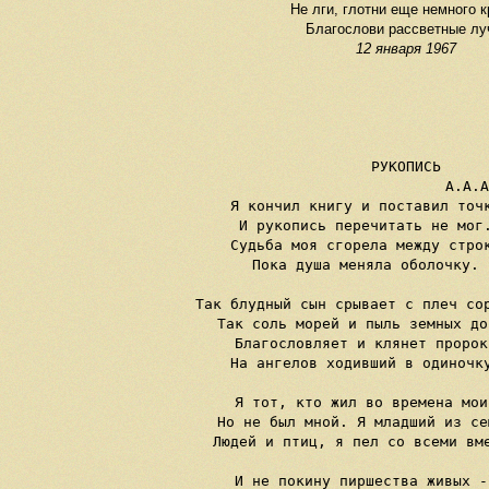
Не лги, глотни еще немного к
Благослови рассветные лу
12 января 1967
РУКОПИСЬ

                      А.А.А
Я кончил книгу и поставил точк
И рукопись перечитать не мог.
Судьба моя сгорела между строк
Пока душа меняла оболочку.

Так блудный сын срывает с плеч сор
Так соль морей и пыль земных дор
Благословляет и клянет пророк,
На ангелов ходивший в одиночку
Я тот, кто жил во времена мои,
Но не был мной. Я младший из сем
Людей и птиц, я пел со всеми вме
И не покину пиршества живых --