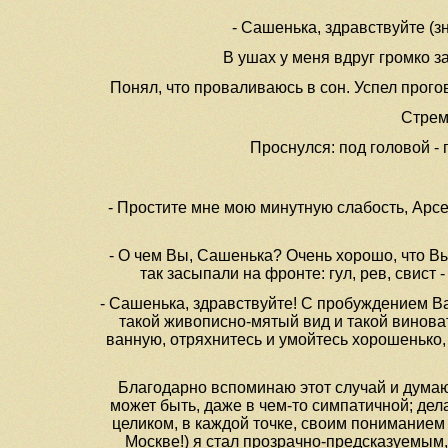
- Сашенька, здравствуйте (зн
В ушах у меня вдруг громко за
Понял, что проваливаюсь в сон. Успел прогово
Стреми
Проснулся: под головой -
- Простите мне мою минутную слабость, Арсен
- О чем Вы, Сашенька? Очень хорошо, что Вы 
так засыпали на фронте: гул, рев, свист -
- Сашенька, здравствуйте! С пробуждением Вас
такой живописно-мятый вид и такой виноват
ванную, отряхнитесь и умойтесь хорошенько, 
Благодарно вспоминаю этот случай и думаю:
может быть, даже в чем-то симпатичной; дел
целиком, в каждой точке, своим пониманием
Москве!) я стал прозрачно-предсказуемым