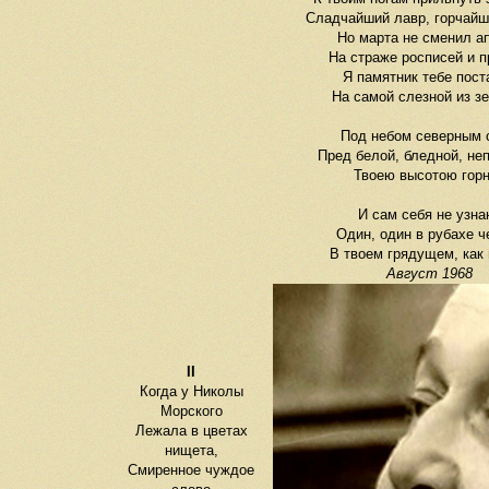
Сладчайший лавр, горчайш
Но марта не сменил а
На страже росписей и п
Я памятник тебе пост
На самой слезной из з
Под небом северным 
Пред белой, бледной, не
Твоею высотою гор
И сам себя не узна
Один, один в рубахе ч
В твоем грядущем, как 
Август 1968
II
Когда у Николы
Морского
Лежала в цветах
нищета,
Смиренное чуждое