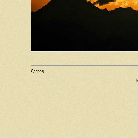
Деград
К