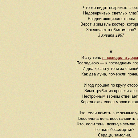
Что же видят незримые взор
Недоверчивых светлых глаз
Раздвигающиеся створы
Верст и зим иль костер, котор
Заключает в объятия нас?
3 января 1967
V
И эту тень
я проводил в доро
Последнюю
—
к последнему пор
И два крыла у тени за спиной
Как два луча, померкли понем
И год прошел по кругу сторо
Зима трубит из просеки лес
Нестройным звоном отвечает
Карельских сосен морок слюд
Что, если память вне земных 
Бессильна день восстановить 
Что, если тень, покинув землю,
Не пьет бессмертья?
Сердце, замолчи,