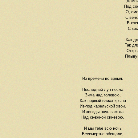
Домой
Под со
О, см
С венк
В кос
С кр
Как дл
Так дл
Откры
Плыву
Из времени во время.
Последний луч несла
Зима над головою,
Как первый взмах крыла
Из-под карельской хвои,
И звезды ночь зажгла
Над снежной синевою.
И мы тебе всю ночь
Бессмертье обещали,