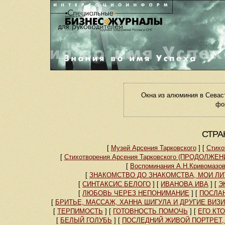
Окна из алюминия в Севас
фо
СТРА
[
Музей Арсения Тарковского
]
[
Стихо
[
Стихотворения Арсения Тарковского (ПРОДОЛЖЕН
[
Воспоминания А.Н.Кривомазов
[
ЗНАКОМСТВО ДО ЗНАКОМСТВА, МОИ ЛИ
[
СИНТАКСИС БЕЛОГО
]
[
ИВАНОВА ИВА
]
[
Э
[
ЛЮБОВЬ ЧЕРЕЗ НЕПОНИМАНИЕ
]
[
ПОСЛАН
[
БРИТЬЕ, МАССАЖ, ХАННА ШИГУЛА И ДРУГИЕ ВИЗ
[
ТЕРПИМОСТЬ
]
[
ГОТОВНОСТЬ ПОМОЧЬ
]
[
ЕГО КТ
[
БЕЛЫЙ ГОЛУБЬ
]
[
ПОСЛЕДНИЙ ЖИВОЙ ПОРТРЕТ, 