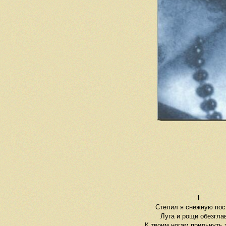
I
Стелил я cнежную пос
Луга и рощи обезгла
К твоим ногам прильнуть 