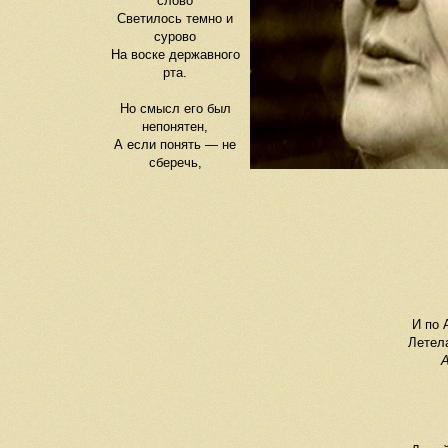
слово
Светилось темно и
сурово
На воске державного
рта.
Но смысл его был
непонятен,
А если понять
—
не
сберечь,
И по 
Летела
А