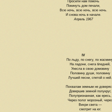
Просили нам помочь
Покинуть дом печали,
Всю ночь, всю ночь, всю ночь.
И снова ночь в начале.
Апрель 1967
IV
По льду, по снегу, по жасмин
На ладони, снега бледней,
Унесла в свою домовину
Половину души, половину
Лучшей песни, спетой о ней.
Похвалам земным не доверяс
Довершив земной полукруг,
Полупризнанная, как ересь,
Через полог морозный, чере
Вихри света
—
смотрит на юг.