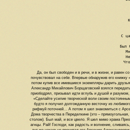
С ца
Был 
Мн
Не
Что
Да, он был свободен и в речи, и в жизни, и равен 
почувствовал на себе. Впервые обнаружив его книжку «
потом купив все имевшиеся экземпляры дарить друзья
Александр Михайлович Борщаговский взялся передать м
приободрял, призывал идти вглубь и душой и разумом
«Сделайте усилие творческой воли своим постоянным 
будто я получил долгожданную весточку из любимого 
рифмуй поточней… А потом я шел знакомиться с Арсе
Дома творчества в Переделкине (это – прямоугольная
столом). Был май, и все цвело. Я шел мимо храма Прео
агнцы. Рай! Господи, как радость и волнение, сливаясь
тут же нахально прочитал его Арсению Александровичу