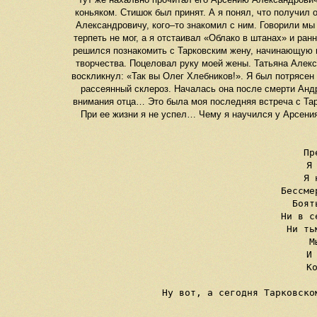
коньяком. Стишок был принят. А я понял, что получил 
Александровичу, кого–то знакомил с ним. Говорили мы 
терпеть не мог, а я отстаивал «Облако в штанах» и ра
решился познакомить с Тарковским жену, начинающую по
творчества. Поцеловал руку моей жены. Татьяна Алекс
воскликнул: «Так вы Олег Хлебников!». Я был потрясен
рассеянный склероз. Началась она после смерти Анд
внимания отца… Это была моя последняя встреча с Тар
При ее жизни я не успел… Чему я научился у Арсения
Пр
Я 
Я 
Бессме
Боят
Ни в с
Ни ть
М
И 
Ко
Ну вот, а сегодня Тарковско