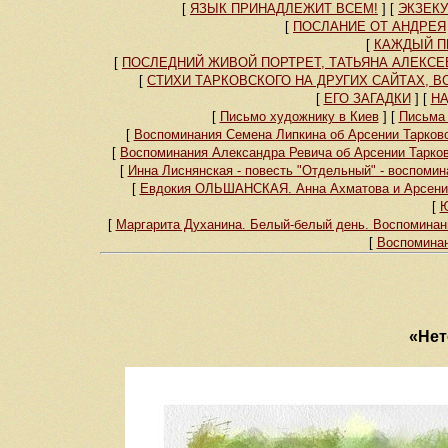
[
ЯЗЫК ПРИНАДЛЕЖИТ ВСЕМ!
]
[
ЭКЗЕК
[
ПОСЛАНИЕ ОТ АНДРЕЯ
[
КАЖДЫЙ ПР
[
ПОСЛЕДНИЙ ЖИВОЙ ПОРТРЕТ, ТАТЬЯНА АЛЕКСЕЕ
[
СТИХИ ТАРКОВСКОГО НА ДРУГИХ САЙТАХ, 
[
ЕГО ЗАГАДКИ
]
[
НА
[
Письмо художнику в Киев
]
[
Письма 
[
Воспоминания Семена Липкина об Арсении Тарковс
[
Воспоминания Александра Ревича об Арсении Тарков
[
Инна Лиснянская - повесть "Отдельный" - воспомин
[
Евдокия ОЛЬШАНСКАЯ. Анна Ахматова и Арсений
[
Ю
[
Маргарита Духанина. Белый-белый день. Воспоминани
[
Воспоминан
«Нет