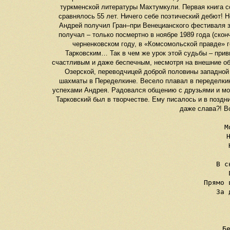
туркменской литературы Махтумкули. Первая книга со
сравнялось 55 лет. Ничего себе поэтический дебют! 
Андрей получил Гран–при Венецианского фестиваля з
получал – только посмертно в ноябре 1989 года (скон
черненковском году, в «Комсомольской правде» г
Тарковским… Так в чем же урок этой судьбы – прив
счастливым и даже беспечным, несмотря на внешние об
Озерской, переводчицей доброй половины западной 
шахматы в Переделкине. Весело плавал в переделкинс
успехами Андрея. Радовался общению с друзьями и мол
Тарковский был в творчестве. Ему писалось и в поздни
даже слава?! В
М
В с
Прямо 
За 
Бе