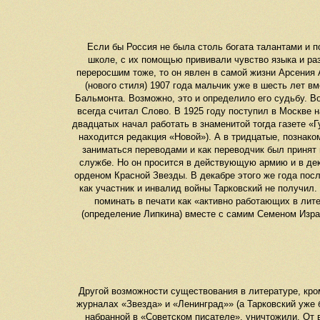
Если бы Россия не была столь богата талантами и п
школе, с их помощью прививали чувство языка и ра
переросшим тоже, то он явлен в самой жизни Арсения
(нового стиля) 1907 года мальчик уже в шесть лет в
Бальмонта. Возможно, это и определило его судьбу. Во
всегда считал Слово. В 1925 году поступил в Москве 
двадцатых начал работать в знаменитой тогда газете «Г
находится редакция «Новой»). А в тридцатые, познак
заниматься переводами и как переводчик был принят 
службе. Но он просится в действующую армию и в дек
орденом Красной Звезды. В декабре этого же года пос
как участник и инвалид войны Тарковский не получил.
поминать в печати как «активно работающих в лит
(определение Липкина) вместе с самим Семеном Изр
Другой возможности существования в литературе, кро
журналах «Звезда» и «Ленинград»» (а Тарковский уже 
набранной в «Советском писателе», уничтожили. От 