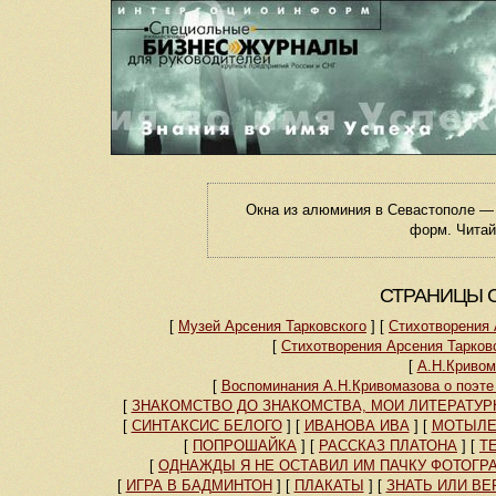
Окна из алюминия в Севастополе —
форм. Читай
СТРАНИЦЫ С
[
Музей Арсения Тарковского
]
[
Стихотворения 
[
Стихотворения Арсения Тарко
[
А.Н.Кривом
[
Воспоминания А.Н.Кривомазова о поэте
[
ЗНАКОМСТВО ДО ЗНАКОМСТВА, МОИ ЛИТЕРАТУР
[
СИНТАКСИС БЕЛОГО
]
[
ИВАНОВА ИВА
]
[
МОТЫЛЕ
[
ПОПРОШАЙКА
]
[
РАССКАЗ ПЛАТОНА
]
[
Т
[
ОДНАЖДЫ Я НЕ ОСТАВИЛ ИМ ПАЧКУ ФОТОГР
[
ИГРА В БАДМИНТОН
]
[
ПЛАКАТЫ
]
[
ЗНАТЬ ИЛИ ВЕ