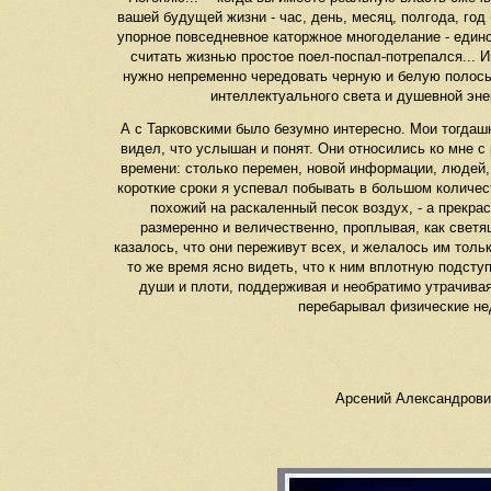
вашей будущей жизни - час, день, месяц, полгода, год
упорное повседневное каторжное многоделание - единс
считать жизнью простое поел-поспал-потрепался... Им
нужно непременно чередовать черную и белую полосы в
интеллектуального света и душевной эне
А с Тарковскими было безумно интересно. Мои тогдашн
видел, что услышан и понят. Они относились ко мне с
времени: столько перемен, новой информации, людей,
короткие сроки я успевал побывать в большом количес
похожий на раскаленный песок воздух, - а прекр
размеренно и величественно, проплывая, как светя
казалось, что они переживут всех, и желалось им толь
то же время ясно видеть, что к ним вплотную подсту
души и плоти, поддерживая и необратимо утрачивая 
перебарывал физические нед
Арсений Александрович