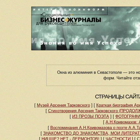
Окна из алюминия в Севастополе — это н
форм. Читайте отз
СТРАНИЦЫ САЙТ
[
Музей Арсения Тарковского
]
[
Краткая биография Ар
[
Стихотворения Арсения Тарковского (ПРОДОЛ
[
ИЗ ПРОЗЫ ПОЭТА
]
[
ФОТОГРАФ
[
А.Н.Кривомазов: 
[
Воспоминания А.Н.Кривомазова о поэте А.А.
[
ЗНАКОМСТВО ДО ЗНАКОМСТВА, МОИ ЛИТЕРА
[
НИЦШЕ? НЕТ - ЛЕРМОНТОВ!
]
[
ЧАСТНОСТИ
]
[
С