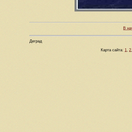
В на
Деград
Карта сайта:
1
,
2