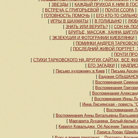
[
ЗВЕЗДЫ
]
[
КАЖДЫЙ ПРИХОД К НИМ В ГОС
[
ВСТРЕЧА С ГРИГОРЬЕВОЙ
]
[
ПОЧТИ ССОРА
]
[
ГОТОВНОСТЬ ПОМОЧЬ
]
[
ЕГО КТО-ТО СИЛЬН
[
ИГРЫ В ШАХМАТЫ
]
[
В ГОЛИЦЫНО
]
[
ЛЮБ
[
ЗНАТЬ ИЛИ ВЕРИТЬ?
]
[
СОН НА ПО
[
БРИТЬЕ, МАССАЖ, ХАННА ШИГУЛ
[
ЭКЗЕКУЦИЯ И ФОТОГРАФИИ КИЕВЛЯНКИ
]
[
ПОМИНКИ АНДРЕЯ ТАРКОВСК
[
ПОСЛЕДНИЙ ЖИВОЙ ПОРТРЕТ, 
[
ПОЧТИ ПРО
[
СТИХИ ТАРКОВСКОГО НА ДРУГИХ САЙТАХ, ВСЕ 
[
ЕГО ЗАГАДКИ
]
[
НАДПИС
[
Письмо художнику в Киев
]
[
Письма Арсен
[
Евдокия ОЛЬШАНСКА
[
Воспоминания Семена 
[
Воспоминания Григори
[
Воспоминания Александ
[
Воспоминания Инны Ли
[
Инна Лиснянская - повесть "
[
Воспоминания Л
[
Воспоминания Анны Витальевны Вальцевой
[
Маргарита Духанина. Белый-белый д
[
Кирилл Ковальджи. Об Арсении Тарковск
[
Лариса Лоран (Швейца
[
Руку и время приложил... Портреты Арсени