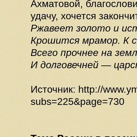
Ахматовой, благослов
удачу, хочется закончи
Ржавеет золото и ис
Крошится мрамор. К с
Всего прочнее на зем
И долговечней — царс
Источник: http://www.y
subs=225&page=730