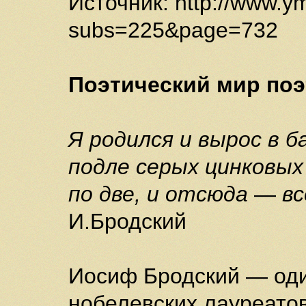
Источник: http://www.y
subs=225&page=732
Поэтический мир поэ
Я родился и вырос в 
подле серых цинковых
по две, и отсюда
—
вс
И.Бродский
Иосиф Бродский — оди
нобелевских лауреатов