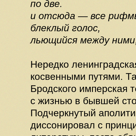
по две.
и отсюда
—
все рифм
блеклый голос,
льющийся между ними, 
Нередко ленинградска
косвенными путями. Та
Бродского имперская т
с жизнью в бывшей ст
Подчеркнутый аполити
диссонировал с принц