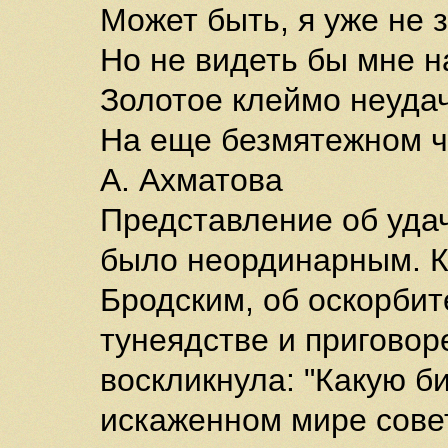
Может быть, я уже не з
Но не видеть бы мне н
Золотое клеймо неуда
На еще безмятежном ч
А. Ахматова
Представление об уда
было неординарным. Ко
Бродским, об оскорби
тунеядстве и приговор
воскликнула: "Какую 
искаженном мире сове