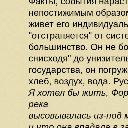
Факты, события нараст
непостижимым образом
живет его индивидуаль
"отстраняется" от сис
большинство. Он не бор
снисходя" до унизител
государства, он погруж
хлеб, воздух, вода. Ру
Я хотел бы жить, Фор
река
высовывалась из-под м
и что она впадала в 