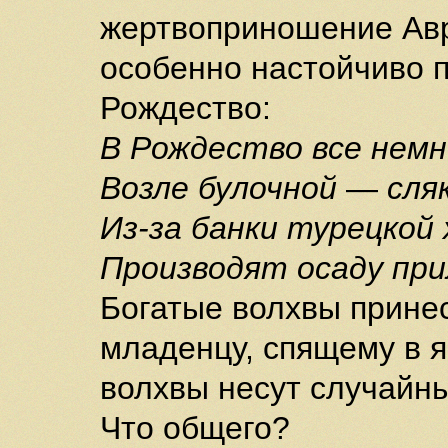
жертвоприношение Авр
особенно настойчиво 
Рождество:
В Рождество все немн
Возле булочной
—
сля
Из-за банки турецкой
Производят осаду прил
Богатые волхвы прине
младенцу, спящему в я
волхвы несут случайн
Что общего?