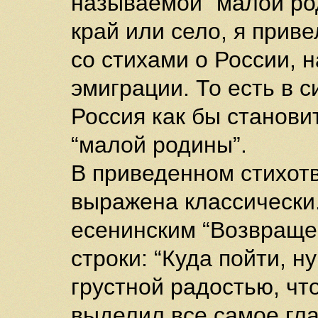
называемой “малой ро
край или село, я приве
со стихами о России, 
эмиграции. То есть в с
Россия как бы станови
“малой родины”.
В приведенном стихот
выражена классически.
есенинским “Возвращен
строки: “Куда пойти, н
грустной радостью, что
выделил все самое гла