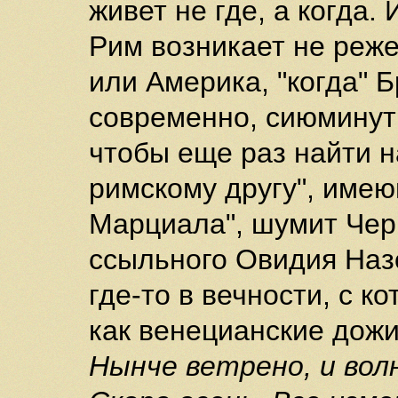
живет не где, а когда.
Рим возникает не реже
или Америка, "когда" Б
современно, сиюминут
чтобы еще раз найти н
римскому другу", имею
Марциала", шумит Чер
ссыльного Овидия Наз
где-то в вечности, с к
как венецианские дожи
Нынче ветрено, и вол