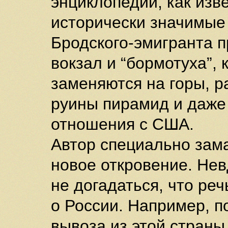
энциклопедии, как изв
исторически значимые 
Бродского-эмигранта 
вокзал и “бормотуха”,
заменяются на горы, р
руины пирамид и даже
отношения с США.
Автор специально зам
новое откровение. Не
не догадаться, что реч
о России. Например, п
вывоза из этой страны