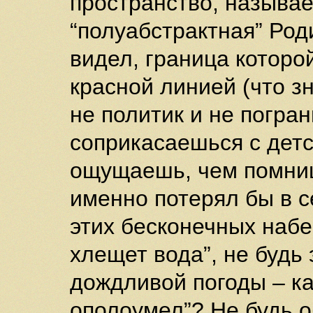
пространство, называе
“полуабстрактная” Род
видел, граница которо
красной линией (что зн
не политик и не погран
соприкасаешься с детс
ощущаешь, чем помниш
именно потерял бы в с
этих бесконечных набе
хлещет вода”, не будь 
дождливой погоды – ка
ополоумел”? Не будь 