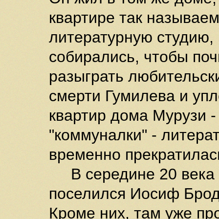
квартире так называем
литературную студию, 
собирались, чтобы почи
разыграть любительски
смерти Гумилева и уп
квартир дома Мурузи -
"коммуналки" - литера
временно прекратилас
В середине 20 века в
поселился Иосиф Брод
Кроме них, там уже пр