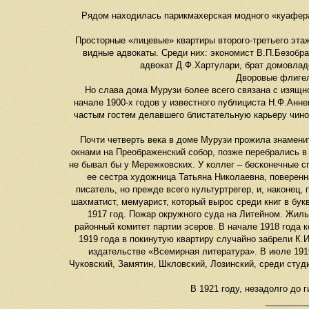
Рядом находилась парикмахерская модного «куафера
Просторные «лицевые» квартиры второго-третьего этаж
видные адвокаты. Среди них: экономист В.П.Безобра
адвокат Д.Ф.Хартулари, брат домовлад
Дворовые флигел
Но слава дома Мурузи более всего связана с изящно
начале 1900-х годов у известного публициста Н.Ф.Анн
частым гостем делавшего блистательную карьеру чино
Почти четверть века в доме Мурузи прожила знаменит
окнами на Преображенский собор, позже перебрались в 
не бывал бы у Мережковских. У коллег – бесконечные с
ее сестра художница Татьяна Николаевна, поверенн
писатель, но прежде всего культуртрегер, и, наконе
шахматист, мемуарист, который вырос среди книг в бук
1917 год. Пожар окружного суда на Литейном. Жил
районный комитет партии эсеров. В начале 1918 года 
1919 года в покинутую квартиру случайно забрели К.
издательстве «Всемирная литература». В июле 1919
Чуковский, Замятин, Шкловский, Лозинский, среди студ
В 1921 году, незадолго до 
_________