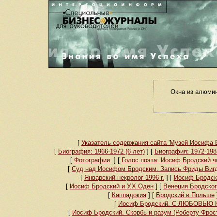
Окна из алюми
[
Указатель содержания сайта 'Музей Иосифа Б
[
Биография: 1966-1972 (6 лет)
]
[
Биография: 1972-1987
[
Фотографии
]
[
Голос поэта: Иосиф Бродский ч
[
Суд над Иосифом Бродским. Запись Фриды Виг
[
Январский некролог 1996 г.
]
[
Иосиф Бродски
[
Иосиф Бродский и У.Х.Оден
]
[
Венеция Бродско
[
Каппадокия
]
[
Бродский в Польше
[
Иосиф Бродский. С ЛЮБОВЬЮ К
[
Иосиф Бродский. Скорбь и разум (Роберту Фрос