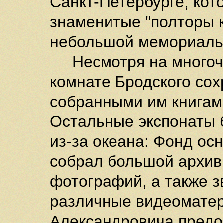
Санкт-Петербурге, кот
знаменитые "полторы к
небольшой мемориаль
Несмотря на многочи
комнате Бродского сох
собранными им книгами
Остальные экспонаты 
из-за океана: Фонд ос
собрал большой архив 
фотографий, а также з
различные видеоматер
Александровича предо