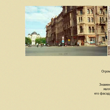
Огром
Знамен
явля
его фасад