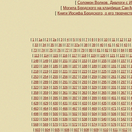
[
Соломон Волков. Диалоги с И
[
Могила Бродского на кладбище Сан-М
[
Книги Иосифа Бродского, о его творчест
[
1
]
[
1а
]
[
2
]
[
2а
]
[
3
]
[
4
]
[
5
]
[
6
]
[
7
]
[
8
]
[
9
]
[
10
]
[
11
]
[
12
]
[
13
[
33
]
[
34
]
[
35
]
[
36
]
[
37
]
[
37а
]
[
38
]
[
39
]
[
40
]
[
41
]
[
42
]
[
43
]
[
[
73
]
[
74
]
[
75
]
[
76
]
[
77
]
[
78
]
[
79
]
[
80
]
[
81
]
[
82
]
[
83
]
[
84
]
[
8
[
113
]
[
114
]
[
115
]
[
116
]
[
117
]
[
118
]
[
119
]
[
120
]
[
121
]
[
122
]
[
1
[
148
]
[
149
]
[
150
]
[
151
]
[
152
]
[
153
]
[
154
]
[
155
]
[
156
]
[
157
]
[
[
183
]
[
184
]
[
185
]
[
186
]
[
187
]
[
188
]
[
189
]
[
190
]
[
191
]
[
192
]
[
[
218
]
[
219
]
[
220
]
[
221
]
[
222
]
[
223
]
[
224
]
[
225
]
[
226
]
[
227
]
[
[
253
]
[
254
]
[
255
]
[
256
]
[
257
]
[
258
]
[
259
]
[
260
]
[
261
]
[
262
]
[
[
288
]
[
289
]
[
290
]
[
291
]
[
292
]
[
293
]
[
294
]
[
295
]
[
296
]
[
297
]
[
[
323
]
[
324
]
[
325
]
[
326
]
[
327
]
[
328
]
[
329
]
[
330
]
[
331
]
[
332
]
[
[
358
]
[
359
]
[
360
]
[
361
]
[
362
]
[
363
]
[
364
]
[
365
]
[
366
]
[
367
]
[
[
393
]
[
394
]
[
395
]
[
396
]
[
397
]
[
398
]
[
399
]
[
400
]
[
401
]
[
402
]
[
[
428
]
[
429
]
[
430
]
[
431
]
[
432
]
[
433
]
[
434
]
[
435
]
[
436
]
[
437
]
[
[
463
]
[
464
]
[
465
]
[
466
]
[
467
]
[
468
]
[
469
]
[
470
]
[
471
]
[
472
]
[
[
498
]
[
499
]
[
500
]
[
501
]
[
502
]
[
503
]
[
504
]
[
505
]
[
506
]
[
507
]
[
[
533
]
[
534
]
[
535
]
[
536
]
[
537
]
[
538
]
[
539
]
[
540
]
[
541
]
[
542
]
[
[
568
]
[
569
]
[
570
]
[
571
]
[
572
]
[
573
]
[
574
]
[
575
]
[
576
]
[
577
]
[
[
603
]
[
604
]
[
605
]
[
606
]
[
607
]
[
608
]
[
609
]
[
610
]
[
611
]
[
612
]
[