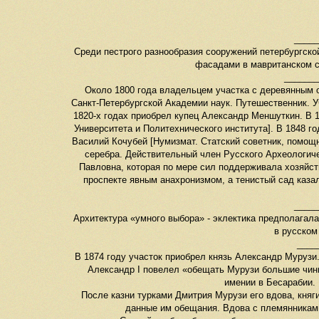
____
Среди пестрого разнообразия сооружений петербургской
фасадами в мавританском с
_______
Около 1800 года владельцем участка с деревянным о
Санкт-Петербургской Академии наук. Путешественник. У
1820-х годах приобрел купец Александр Меншуткин. В 1
Университета и Политехнического института]. В 1848 г
Василий Кочубей [Нумизмат. Статский советник, помощн
серебра. Действительный член Русского Археологиче
Павловна, которая по мере сил поддерживала хозяйст
проспекте явным анахронизмом, а тенистый сад каза
____
Архитектура «умного выбора» - эклектика предполагала
в русском
____
В 1874 году участок приобрел князь Александр Мурузи
Александр I повелел «обещать Мурузи большие чины
имении в Бесарабии. 
После казни турками Дмитрия Мурузи его вдова, кня
данные им обещания. Вдова с племянниками