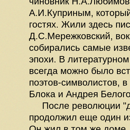
чиновник Н.А.Любимов
А.И.Куприным, который
гостях. Жили здесь пис
Д.С.Мережковский, вок
собирались самые изв
эпохи. В литературном
всегда можно было вст
поэтов-символистов, в
Блока и Андрея Белого
После революции "де
продолжил еще один и
Он жил в том же доме, 