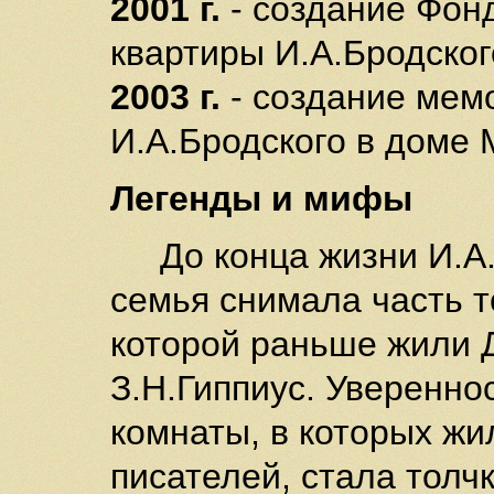
2001 г.
- создание Фон
квартиры И.А.Бродског
2003 г.
- создание мем
И.А.Бродского в доме 
Легенды и мифы
До конца жизни И.А.Б
семья снимала часть т
которой раньше жили 
З.Н.Гиппиус. Увереннос
комнаты, в которых ж
писателей, стала толч