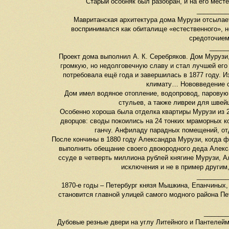
Старый особняк был разобран, и на его мест
_________
Мавританская архитектура дома Мурузи отсылает
воспринимался как обиталище «естественного», н
средоточием
_____
Проект дома выполнил А. К. Серебряков. Дом Мурузи
громкую, но недолговечную славу и стал лучшей его
потребовала ещё года и завершилась в 1877 году. И
климату… Нововведение с
Дом имел водяное отопление, водопровод, паровую 
стульев, а также ливреи для швей
Особенно хороша была отделка квартиры Мурузи из 2
дворцов: своды покоились на 24 тонких мраморных к
ганчу. Анфиладу парадных помещений, от
После кончины в 1880 году Александра Мурузи, когда ф
выполнить обещание своего двоюродного деда Алекса
ссуде в четверть миллиона рублей княгине Мурузи, А
исключения и не в пример другим
_________
1870-е годы – Петербург князя Мышкина, Епанчиных,
становится главной улицей самого модного района Пе
_______
Дубовые резные двери на углу Литейного и Пантелеймо